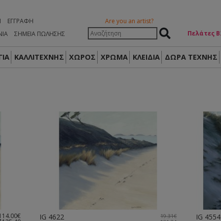
Η
ΕΓΓΡΑΦΉ
Are you an artist?
Πελάτες Β
ΝΙΑ
ΣΗΜΕΙΑ ΠΩΛΗΣΗΣ
ΙΑ
ΚΑΛΛΙΤΕΧΝΗΣ
ΧΩΡΟΣ
ΧΡΩΜΑ
ΚΛΕΙΔΙΑ
ΔΏΡΑ ΤΈΧΝΗΣ
114.00€
IG 4622
19.31€
IG 4554