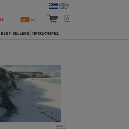
0
2Β
cm
in
BEST SELLERS
ΠΡΟΣΦΟΡΕΣ
61.80€