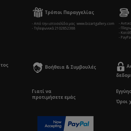
Τρόποι Παραγγελίας
- Αντι
- Από την ιστοσελίδα μας www.bizartgallery.com
- Πληρ
- Tηλεφωνικά 2102852388
- Κατά
- PayPa
στος
Α
Βοήθεια & Συμβουλές
δεδομ
Γιατί να
Εγγύη
προτιμήσετε εμάς
Όροι 