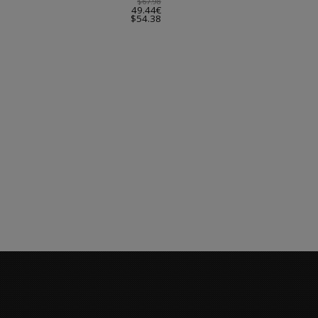
$67.98
49.44€
$54.38