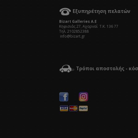
Εξυπηρέτηση πελατών
Bizart Galleries A.E
Kηφισιάς 27, Αχαρναί Τ.Κ. 136 77
Τηλ. 2102852388
info@bizart.gr
Τρόποι αποστολής - κό