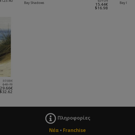
$125.40
$21.24
Bay Shadows
Bay I
15.44€
$16.98
37.08€
$40.78
29.66€
$32.62
Πληροφορίες
Νέα
•
Franchise