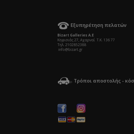
Εξυπηρέτηση πελατών
Bizart Galleries A.E
Kηφισιάς 27, Αχαρναί Τ.Κ. 136 77
Τηλ. 2102852388
info@bizart.gr
Τρόποι αποστολής - κό