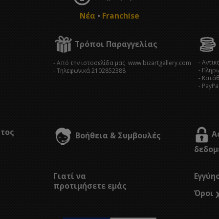
Νέα
•
Franchise
Τρόποι Παραγγελίας
- Αντι
- Από την ιστοσελίδα μας www.bizartgallery.com
- Πληρ
- Tηλεφωνικά 2102852388
- Κατά
- PayPa
στος
Α
Βοήθεια & Συμβουλές
δεδομ
Γιατί να
Εγγύη
προτιμήσετε εμάς
Όροι 