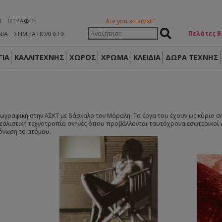
Η
ΕΓΓΡΑΦΉ
Are you an artist?
Πελάτες Β
ΝΙΑ
ΣΗΜΕΙΑ ΠΩΛΗΣΗΣ
ΙΑ
ΚΑΛΛΙΤΕΧΝΗΣ
ΧΩΡΟΣ
ΧΡΩΜΑ
ΚΛΕΙΔΙΑ
ΔΏΡΑ ΤΈΧΝΗΣ
ζωγραφική στην ΑΣΚΤ με δάσκαλο τον Μόραλη. Τα έργα του έχουν ως κύριο 
 ρεαλιστική τεχνοτροπία σκηνές όπου προβάλλονται ταυτόχρονα εσωτερικοί
μόνωση το ατόμου.