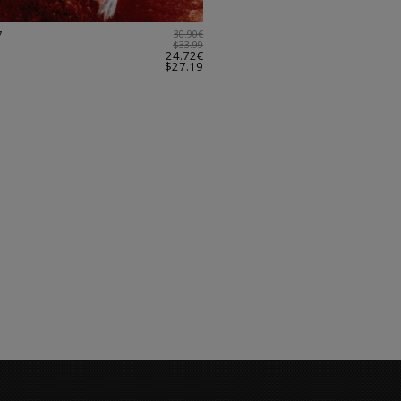
7
30.90€
$33.99
24.72€
$27.19