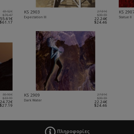
69.52€
KS 2903
27.81€
KS 290
$76.47
$30.59
Expectation III
Statue II
55.61€
22.24€
$61.17
$24.46
30.90€
KS 2909
27.81€
$33.99
$30.59
Dark Water
24.72€
22.24€
$27.19
$24.46
Πληροφορίες