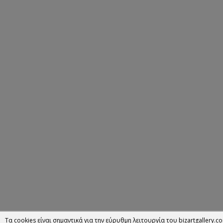
Τα cookies είναι σημαντικά για την εύρυθμη λειτουργία του bizartgallery.co