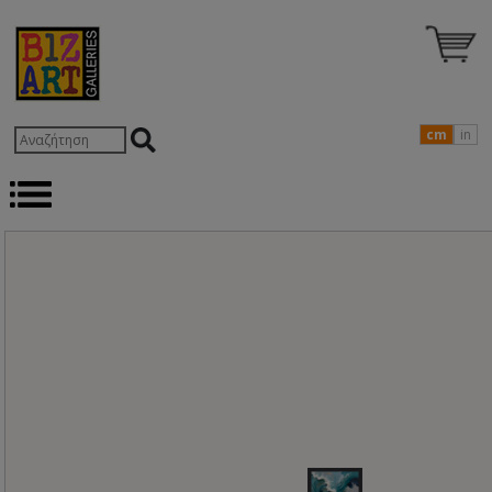
cm
in