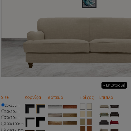
« Επιστροφή
Size
Κορνίζα
Δάπεδο
Τοίχος
Έπιπλο
25x25cm
50x50cm
70x70cm
100x100cm
120x120cm