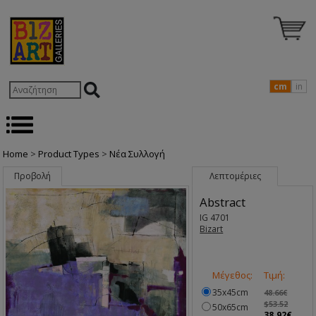
cm
in
Home
>
Product Types
>
Nέα Συλλογή
Προβολή
Λεπτομέριες
Abstract
IG 4701
Bizart
Μέγεθος:
Τιμή:
35x45cm
48.66€
$53.52
50x65cm
38.92€