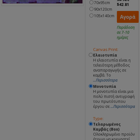
70x95cm
$42.81
90x120cm
105x140cm
Αγορά
Παράδοση
σε 7-10
ημέρες
Canvas Print:
Ελαιοτυπία
Η ελαιοτυπία είναι η
τελειότερη μέθοδος
αναπαραγωγής σε
καμβά. Το
...Περισσότερα
Μονοτυπία
Η μονοτυπία είναι μια
πολύ πιστή αντιγραφή
του πρωτότυπου
έργου σε
...Περισσότερα
Type:
Τελαρωμένος
Καμβάς (Box)
Ολοκληρωμένο προϊόν
έτοιμο να κρεμαστεί