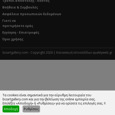
Τρόποι αποστολής - κόστος
Βοήθεια & Συμβουλές
Ασφάλεια προσωπικών δεδομένων
Γιατί να
προτιμήσετε εμάς
Εγγύηση - Επιστροφές
Όροι χρήσης
bizartgallery.com - Copyright 2026 | Κατασκευή Ιστοσελίδων qualityweb.gr
Τα cookies είναι σημαντικά για την εύρυθμη λειτουργία του
bizartgallery.com και για την βελτίωση της online εμπειρία σας.
Επιλέξτε «Αποδοχή» ή «Ρυθμίσεις» για να ορίσετε τις επιλογές σας.
R
Αποδοχή
Ρυθμίσεις