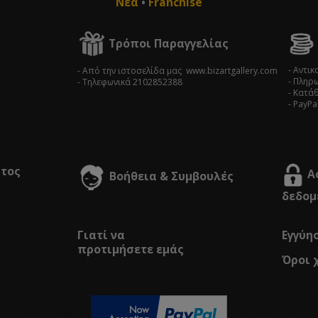
Νέα
•
Franchise
Τρόποι Παραγγελίας
- Αντι
- Από την ιστοσελίδα μας www.bizartgallery.com
- Πληρ
- Tηλεφωνικά 2102852388
- Κατά
- PayPa
στος
Α
Βοήθεια & Συμβουλές
δεδομ
Γιατί να
Εγγύη
προτιμήσετε εμάς
Όροι 