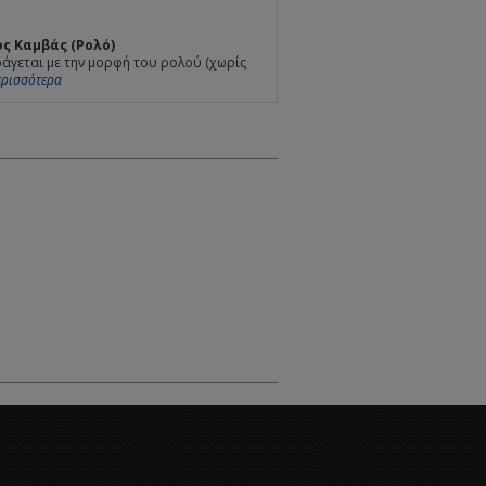
ς Καμβάς (Ρολό)
άγεται με την μορφή του ρολού (χωρίς
Περισσότερα