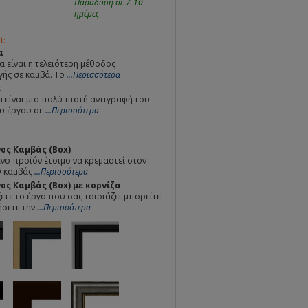
Παράδοση σε 7-10
ημέρες
t:
α
α είναι η τελειότερη μέθοδος
ής σε καμβά. Το
...Περισσότερα
α
 είναι μια πολύ πιστή αντιγραφή του
υ έργου σε
...Περισσότερα
ος Καμβάς (Box)
ο προϊόν έτοιμο να κρεμαστεί στον
Ο καμβάς
...Περισσότερα
ς Καμβάς (Box) με κορνίζα
ετε το έργο που σας ταιριάζει μπορείτε
ήσετε την
...Περισσότερα