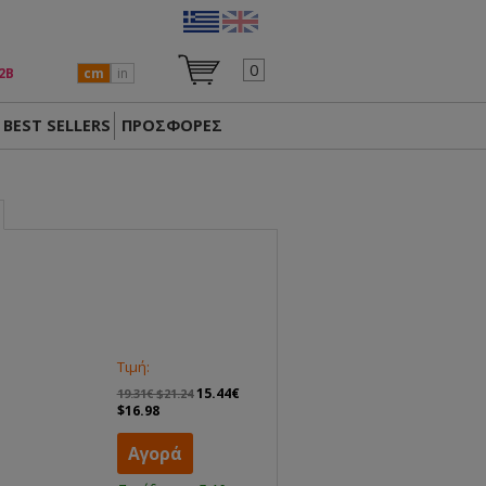
0
2Β
cm
in
BEST SELLERS
ΠΡΟΣΦΟΡΕΣ
Τιμή:
15.44€
19.31€ $21.24
$16.98
Αγορά