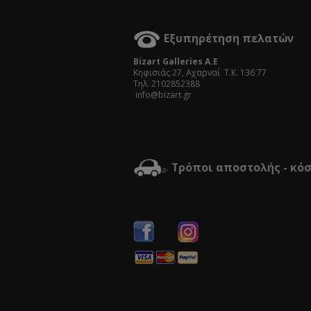
Εξυπηρέτηση πελατών
Bizart Galleries A.E
Kηφισιάς 27, Αχαρναί Τ.Κ. 136 77
Τηλ. 2102852388
info@bizart.gr
Τρόποι αποστολής - κό