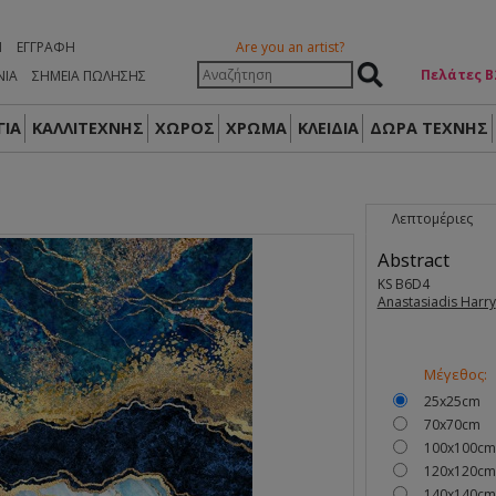
Η
ΕΓΓΡΑΦΉ
Are you an artist?
Πελάτες Β
ΝΙΑ
ΣΗΜΕΙΑ ΠΩΛΗΣΗΣ
ΙΑ
ΚΑΛΛΙΤΕΧΝΗΣ
ΧΩΡΟΣ
ΧΡΩΜΑ
ΚΛΕΙΔΙΑ
ΔΏΡΑ ΤΈΧΝΗΣ
Λεπτομέριες
Abstract
KS B6D4
Anastasiadis Harry
Μέγεθος:
25x25cm
70x70cm
100x100cm
120x120cm
140x140cm