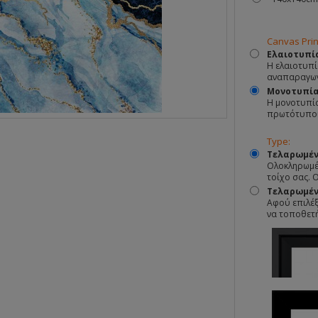
Canvas Prin
Ελαιοτυπί
Η ελαιοτυπί
αναπαραγωγ
Μονοτυπί
Η μονοτυπία
πρωτότυπο
Type:
Τελαρωμέν
Ολοκληρωμέν
τοίχο σας. 
Τελαρωμένο
Αφού επιλέξ
να τοποθετ