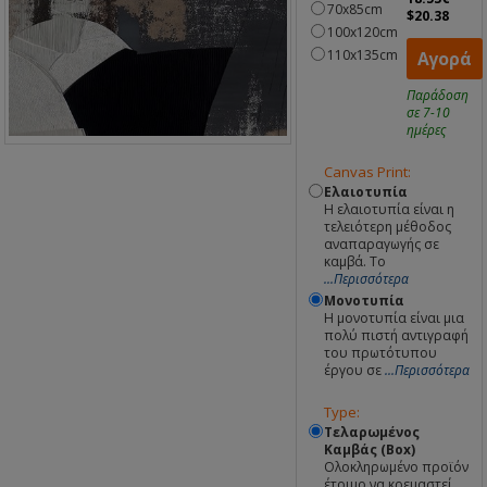
70x85cm
$20.38
100x120cm
110x135cm
Αγορά
Παράδοση
σε 7-10
ημέρες
Canvas Print:
Ελαιοτυπία
Η ελαιοτυπία είναι η
τελειότερη μέθοδος
αναπαραγωγής σε
καμβά. Το
...Περισσότερα
Μονοτυπία
Η μονοτυπία είναι μια
πολύ πιστή αντιγραφή
του πρωτότυπου
έργου σε
...Περισσότερα
Type:
Τελαρωμένος
Καμβάς (Box)
Ολοκληρωμένο προϊόν
έτοιμο να κρεμαστεί