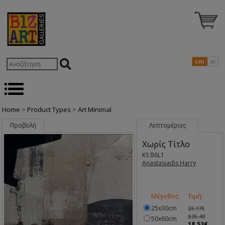
cm
in
Home
>
Product Types
>
Art Minimal
Προβολή
Λεπτομέριες
Χωρίς Τίτλο
KS B6L1
Anastasiadis Harry
Μέγεθος:
Τιμή:
25x30cm
23.17€
$25.48
50x60cm
18.53€