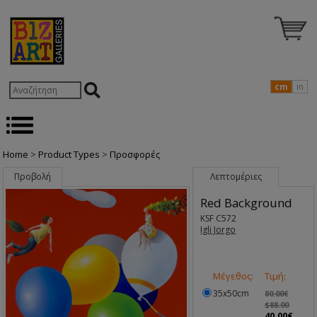
cm
in
Home
>
Product Types
>
Προσφορές
Προβολή
Λεπτομέριες
Red Background
KSF C572
Igli Jorgo
Μέγεθος:
Τιμή:
35x50cm
80.00€
$88.00
40.00€