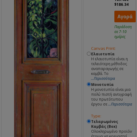
$186.34
Αγορά
Παράδοση
σε 7-10
ημέρες
Canvas Print:
Ελαιοτυπία
Η ελαιοτυπία είναι η
τελειότερη μέθοδος
αναπαραγωγής σε
καμβά. Το
...Περισσότερα
Μονοτυπία
Η μονοτυπία είναι μια
πολύ πιστή αντιγραφή
του πρωτότυπου
έργου σε
...Περισσότερα
Type:
Τελαρωμένος
Καμβάς (Box)
Ολοκληρωμένο προϊόν
έτοιμο να κρεμαστεί