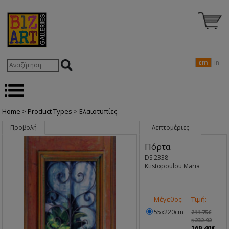
cm
in
Home
>
Product Types
>
Ελαιοτυπίες
Προβολή
Λεπτομέριες
Πόρτα
DS 2338
Ktistopoulou Maria
Μέγεθος:
Τιμή:
55x220cm
211.75€
$232.92
169.40€