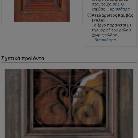
στον τοίχο σας. Ο
καμβάς
...Περισσότερα
Ατελάρωτος Καμβάς
(Ρολό)
Το έργο παράγεται με
την μορφή του ρολού
(χωρίς τελάρο),
...Περισσότερα
Σχετικά προϊόντα