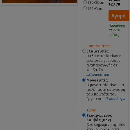
110x80cm
$23.78
120x0cm
Αγορά
Παράδοση
σε 7-10
ημέρες
Canvas Print:
Ελαιοτυπία
Η ελαιοτυπία είναι η
τελειότερη μέθοδος
αναπαραγωγής σε
καμβά. Το
...Περισσότερα
Μονοτυπία
Η μονοτυπία είναι μια
πολύ πιστή αντιγραφή
του πρωτότυπου
έργου σε
...Περισσότερα
Type:
Τελαρωμένος
Καμβάς (Box)
Ολοκληρωμένο προϊόν
έτοιμο να κρεμαστεί