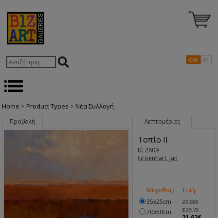
cm
in
Home
>
Product Types
>
Nέα Συλλογή
Προβολή
Λεπτομέριες
Τοπίο ΙΙ
IG 2809
Groenhart, Jan
Μέγεθος:
Τιμή:
35x25cm
27.03€
$29.73
70x50cm
21.62€