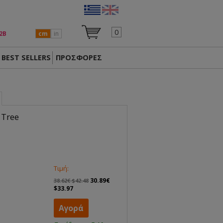
0
2Β
cm
in
BEST SELLERS
ΠΡΟΣΦΟΡΕΣ
 Tree
Τιμή:
30.89€
38.62€ $42.48
$33.97
Αγορά