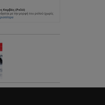
ς Καμβάς (Ρολό)
άγεται με την μορφή του ρολού (χωρίς
Περισσότερα