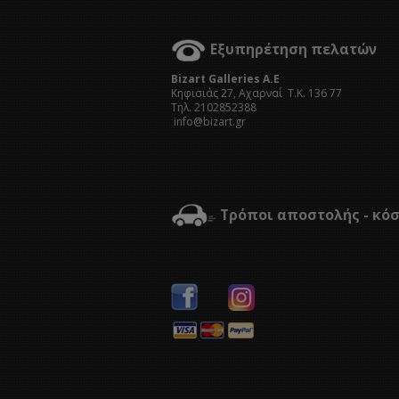
Εξυπηρέτηση πελατών
Bizart Galleries A.E
Kηφισιάς 27, Αχαρναί Τ.Κ. 136 77
Τηλ. 2102852388
info@bizart.gr
Τρόποι αποστολής - κό