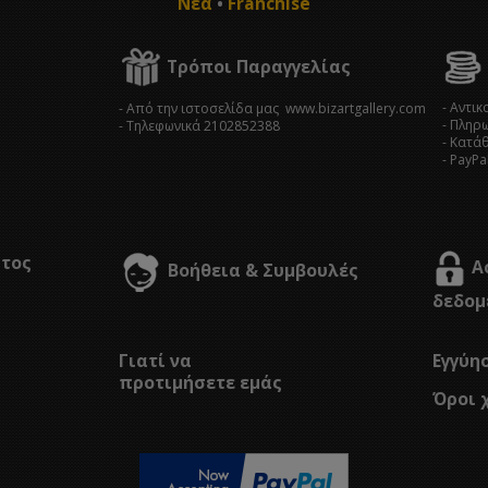
Νέα
•
Franchise
Τρόποι Παραγγελίας
- Αντι
- Από την ιστοσελίδα μας www.bizartgallery.com
- Πληρ
- Tηλεφωνικά 2102852388
- Κατά
- PayPa
στος
Α
Βοήθεια & Συμβουλές
δεδομ
Γιατί να
Εγγύη
προτιμήσετε εμάς
Όροι 