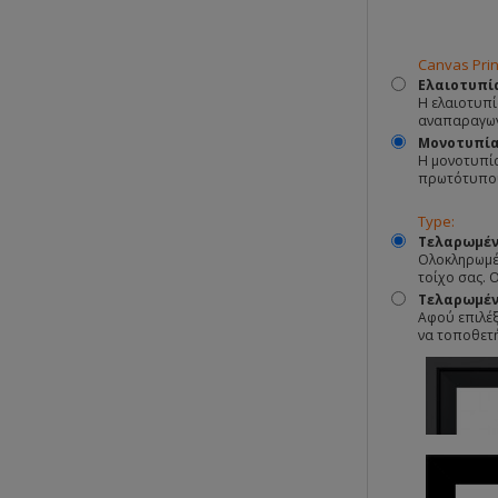
Canvas Prin
Ελαιοτυπί
Η ελαιοτυπί
αναπαραγωγ
Μονοτυπί
Η μονοτυπία
πρωτότυπο
Type:
Τελαρωμέν
Ολοκληρωμέν
τοίχο σας. 
Τελαρωμένο
Αφού επιλέξ
να τοποθετ