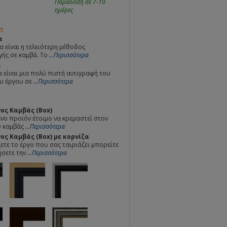
Παράδοση σε 7-10
ημέρες
t:
α
α είναι η τελειότερη μέθοδος
ής σε καμβά. Το
...Περισσότερα
α
 είναι μια πολύ πιστή αντιγραφή του
υ έργου σε
...Περισσότερα
ος Καμβάς (Box)
ο προϊόν έτοιμο να κρεμαστεί στον
Ο καμβάς
...Περισσότερα
ς Καμβάς (Box) με κορνίζα
ετε το έργο που σας ταιριάζει μπορείτε
ήσετε την
...Περισσότερα