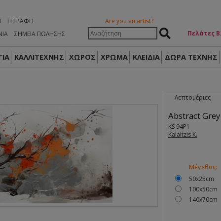
Η
ΕΓΓΡΑΦΉ
Are you an artist?
Πελάτες Β
ΝΙΑ
ΣΗΜΕΙΑ ΠΩΛΗΣΗΣ
ΙΑ
ΚΑΛΛΙΤΕΧΝΗΣ
ΧΩΡΟΣ
ΧΡΩΜΑ
ΚΛΕΙΔΙΑ
ΔΏΡΑ ΤΈΧΝΗΣ
Λεπτομέριες
Abstract Grey
KS 94P1
Kalaitzis K.
Μέγεθος:
50x25cm
100x50cm
140x70cm