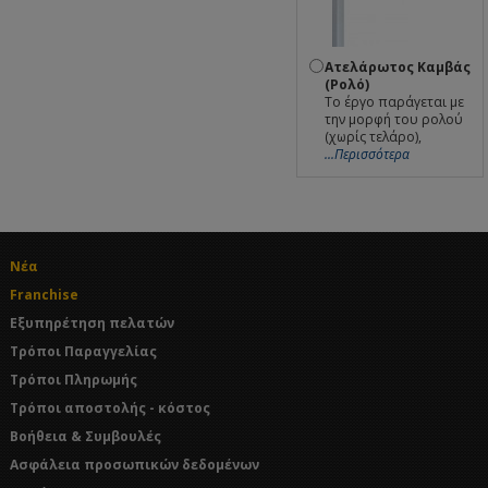
Ατελάρωτος Καμβάς
(Ρολό)
Το έργο παράγεται με
την μορφή του ρολού
(χωρίς τελάρο),
...Περισσότερα
Νέα
Franchise
Εξυπηρέτηση πελατών
Τρόποι Παραγγελίας
Τρόποι Πληρωμής
Τρόποι αποστολής - κόστος
Βοήθεια & Συμβουλές
Ασφάλεια προσωπικών δεδομένων