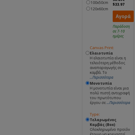
100x50cm
$33.97
120x60cm
Αγορά
Παράδοση
σε 7-10
ημέρες
Canvas Print:
Ελαιοτυπία
Η ελαιοτυπία είναι η
τελειότερη μέθοδος
αναπαραγωγής σε
καμβά. Το
...Περισσότερα
Μονοτυπία
Η μονοτυπία είναι μια
πολύ πιστή αντιγραφή
του πρωτότυπου
έργου σε
...Περισσότερα
Type:
Τελαρωμένος
Καμβάς (Box)
Ολοκληρωμένο προϊόν
έτοιμο να κρεμαστεί