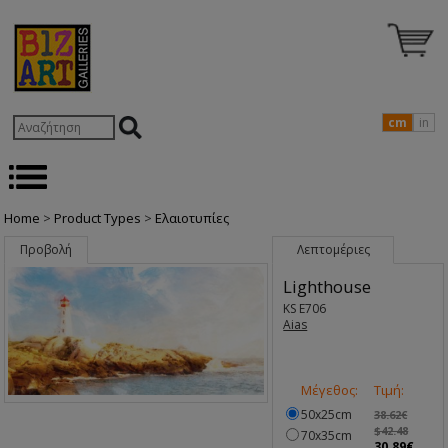
cm
in
Home
>
Product Types
>
Ελαιοτυπίες
Προβολή
Λεπτομέριες
Lighthouse
KS E706
Aias
Μέγεθος:
Τιμή:
50x25cm
38.62€
$42.48
70x35cm
30.89€