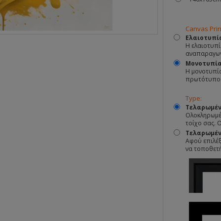
Canvas Prin
Ελαιοτυπί
Η ελαιοτυπί
αναπαραγωγ
Μονοτυπί
Η μονοτυπία
πρωτότυπο
Type:
Τελαρωμέν
Ολοκληρωμέν
τοίχο σας. 
Τελαρωμένο
Αφού επιλέξ
να τοποθετ