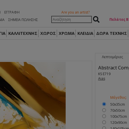
Η
ΕΓΓΡΑΦΉ
Are you an artist?
Πελάτες Β
ΝΙΑ
ΣΗΜΕΙΑ ΠΩΛΗΣΗΣ
ΙΑ
ΚΑΛΛΙΤΕΧΝΗΣ
ΧΩΡΟΣ
ΧΡΩΜΑ
ΚΛΕΙΔΙΑ
ΔΏΡΑ ΤΈΧΝΗΣ
Λεπτομέριες
Abstract Comp
KS E719
Aias
Μέγεθος:
50x35cm
70x50cm
100x75cm
120x90cm
140x105cm