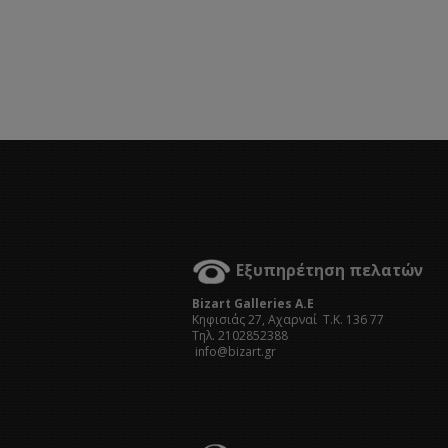
Εξυπηρέτηση πελατών
Bizart Galleries A.E
Kηφισιάς 27, Αχαρναί Τ.Κ. 136 77
Τηλ. 2102852388
info@bizart.gr