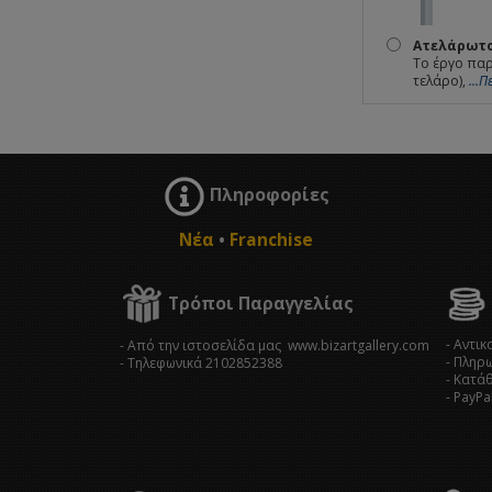
Ατελάρωτο
Το έργο παρ
τελάρο),
...
Πληροφορίες
Νέα
•
Franchise
Τρόποι Παραγγελίας
- Αντι
- Από την ιστοσελίδα μας www.bizartgallery.com
- Πληρ
- Tηλεφωνικά 2102852388
- Κατά
- PayPa