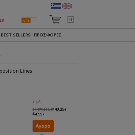
0
2Β
cm
in
BEST SELLERS
ΠΡΟΣΦΟΡΕΣ
osition Lines
Τιμή:
43.25€
54.07€ $59.47
$47.57
Αγορά