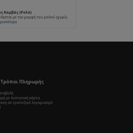
ς Καμβάς (Ρολό)
άγεται με την μορφή του ρολού (χωρίς
Περισσότερα
Τρόποι Πληρωμής
καταβολή
ωμή με πιστωτική κάρτα
θεση σε τραπεζικό λογαριασμό
l