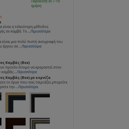
Παράδοση σε 7-10
ημέρες
t:
α
α είναι η τελειότερη μέθοδος
ής σε καμβά. Το
...Περισσότερα
α
 είναι μια πολύ πιστή αντιγραφή του
υ έργου σε
...Περισσότερα
ος Καμβάς (Box)
ο προϊόν έτοιμο να κρεμαστεί στον
Ο καμβάς
...Περισσότερα
ς Καμβάς (Box) με κορνίζα
ετε το έργο που σας ταιριάζει μπορείτε
ήσετε την
...Περισσότερα