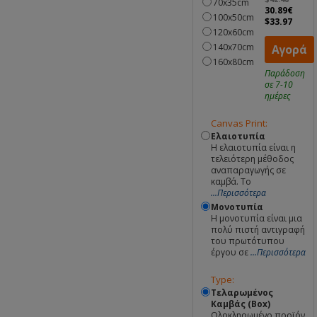
70x35cm
30.89€
100x50cm
$33.97
120x60cm
140x70cm
Αγορά
160x80cm
Παράδοση
σε 7-10
ημέρες
Canvas Print:
Ελαιοτυπία
Η ελαιοτυπία είναι η
τελειότερη μέθοδος
αναπαραγωγής σε
καμβά. Το
...Περισσότερα
Μονοτυπία
Η μονοτυπία είναι μια
πολύ πιστή αντιγραφή
του πρωτότυπου
έργου σε
...Περισσότερα
Type:
Τελαρωμένος
Καμβάς (Box)
Ολοκληρωμένο προϊόν