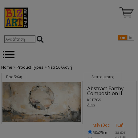
cm
in
Home
>
Product Types
>
Nέα Συλλογή
Προβολή
Λεπτομέριες
Abstract Earthy
Composition II
KS E7G9
Aias
Μέγεθος:
Τιμή:
50x25cm
38.62€
$42.48