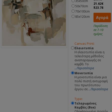
35x50cm
21.62€
50x70cm
$23.78
70x100cm
85x120cm
Αγορά
Παράδοση
σε 7-10
ημέρες
Canvas Print:
Ελαιοτυπία
Η ελαιοτυπία είναι η
τελειότερη μέθοδος
αναπαραγωγής σε
καμβά. Το
...Περισσότερα
Μονοτυπία
Η μονοτυπία είναι μια
πολύ πιστή αντιγραφή
του πρωτότυπου
έργου σε
...Περισσότερα
Type:
Τελαρωμένος
Καμβάς (Box)
Ολοκληρωμένο προϊόν