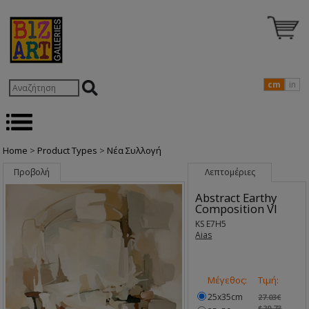
cm
in
Home
>
Product Types
>
Nέα Συλλογή
Προβολή
Λεπτομέριες
Abstract Earthy
Composition VI
KS E7H5
Aias
Μέγεθος:
Τιμή:
25x35cm
27.03€
$29.73