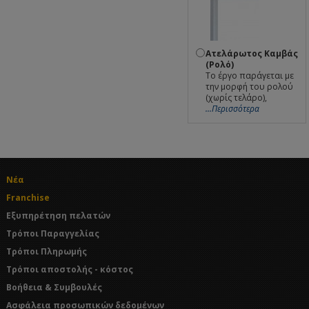
Ατελάρωτος Καμβάς
(Ρολό)
Το έργο παράγεται με
την μορφή του ρολού
(χωρίς τελάρο),
...Περισσότερα
Νέα
Franchise
Εξυπηρέτηση πελατών
Τρόποι Παραγγελίας
Τρόποι Πληρωμής
Τρόποι αποστολής - κόστος
Βοήθεια & Συμβουλές
Ασφάλεια προσωπικών δεδομένων