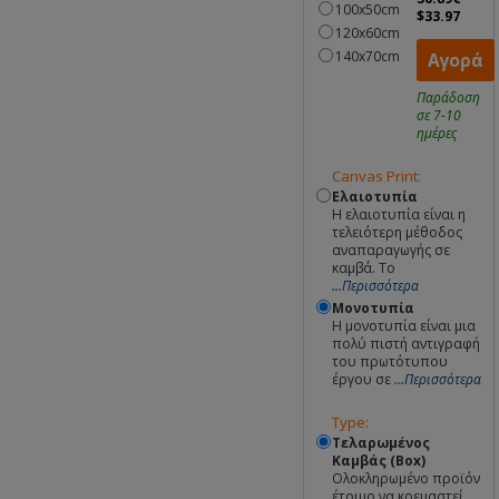
100x50cm
$33.97
120x60cm
140x70cm
Αγορά
Παράδοση
σε 7-10
ημέρες
Canvas Print:
Ελαιοτυπία
Η ελαιοτυπία είναι η
τελειότερη μέθοδος
αναπαραγωγής σε
καμβά. Το
...Περισσότερα
Μονοτυπία
Η μονοτυπία είναι μια
πολύ πιστή αντιγραφή
του πρωτότυπου
έργου σε
...Περισσότερα
Type:
Τελαρωμένος
Καμβάς (Box)
Ολοκληρωμένο προϊόν
έτοιμο να κρεμαστεί