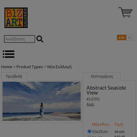
cm
in
Home
>
Product Types
>
Nέα Συλλογή
Προβολή
Λεπτομέριες
Abstract Seaside
View
KS E7F0
Aias
Μέγεθος:
Τιμή:
50x25cm
38.62€
$42.48