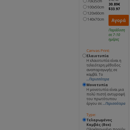
70x35cm
30.89€
100x50cm
$33.97
120x60cm
140x70cm
Αγορά
Παράδοση
σε 7-10
ημέρες
Canvas Print:
Ελαιοτυπία
Η ελαιοτυπία είναι η
τελειότερη μέθοδος
αναπαραγωγής σε
καμβά. Το
...Περισσότερα
Μονοτυπία
Η μονοτυπία είναι μια
πολύ πιστή αντιγραφή
του πρωτότυπου
έργου σε
...Περισσότερα
Type:
Τελαρωμένος
Καμβάς (Box)
Ολοκληρωμένο προϊόν