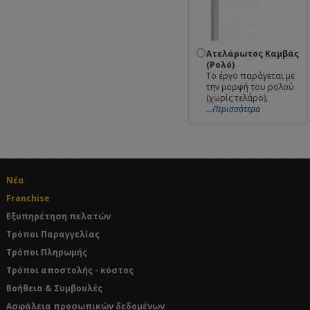
Ατελάρωτος Καμβάς
(Ρολό)
Το έργο παράγεται με
την μορφή του ρολού
(χωρίς τελάρο),
...Περισσότερα
Νέα
Franchise
Εξυπηρέτηση πελατών
Τρόποι Παραγγελίας
Τρόποι Πληρωμής
Τρόποι αποστολής - κόστος
Βοήθεια & Συμβουλές
Ασφάλεια προσωπικών δεδομένων