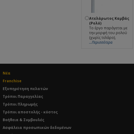
Ατελάρωτος Καμβάς
(Ρολό)
Το έργο παράγεται με
την μορφή του ρολού
(χωρίς τελάρο),
...Περισσότερα
Νέα
Franchise
Εξυπηρέτηση πελατών
Τρόποι Παραγγελίας
Τρόποι Πληρωμής
Τρόποι αποστολής - κόστος
Βοήθεια & Συμβουλές
Ασφάλεια προσωπικών δεδομένων