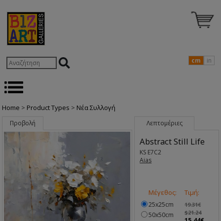
cm
in
Home
>
Product Types
>
Nέα Συλλογή
Προβολή
Λεπτομέριες
Abstract Still Life
KS E7C2
Aias
Μέγεθος:
Τιμή:
25x25cm
19.31€
$21.24
50x50cm
15.44€