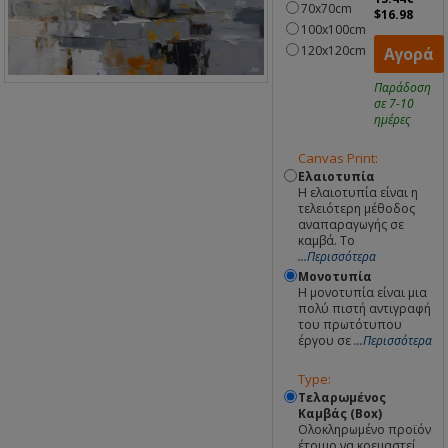
70x70cm
$16.98
100x100cm
120x120cm
Αγορά
Παράδοση
σε 7-10
ημέρες
Canvas Print:
Ελαιοτυπία
Η ελαιοτυπία είναι η
τελειότερη μέθοδος
αναπαραγωγής σε
καμβά. Το
...Περισσότερα
Μονοτυπία
Η μονοτυπία είναι μια
πολύ πιστή αντιγραφή
του πρωτότυπου
έργου σε
...Περισσότερα
Type:
Τελαρωμένος
Καμβάς (Box)
Ολοκληρωμένο προϊόν
έτοιμο να κρεμαστεί