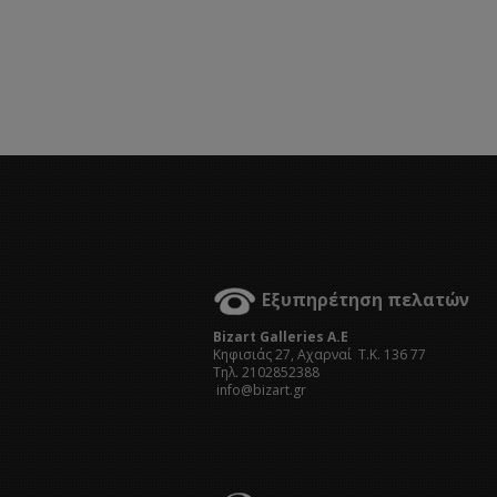
Εξυπηρέτηση πελατών
Bizart Galleries A.E
Kηφισιάς 27, Αχαρναί Τ.Κ. 136 77
Τηλ. 2102852388
info@bizart.gr