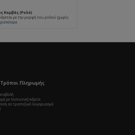
ς Καμβάς (Ρολό)
άγεται με την μορφή του ρολού (χωρίς
Περισσότερα
Τρόποι Πληρωμής
καταβολή
ωμή με πιστωτική κάρτα
θεση σε τραπεζικό λογαριασμό
l