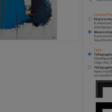
Canvas Prin
Ελαιοτυπί
Η ελαιοτυπί
αναπαραγωγ
Μονοτυπί
Η μονοτυπία
πρωτότυπο
Type:
Τελαρωμέν
Ολοκληρωμέν
τοίχο σας. 
Τελαρωμένο
Αφού επιλέξ
να τοποθετ