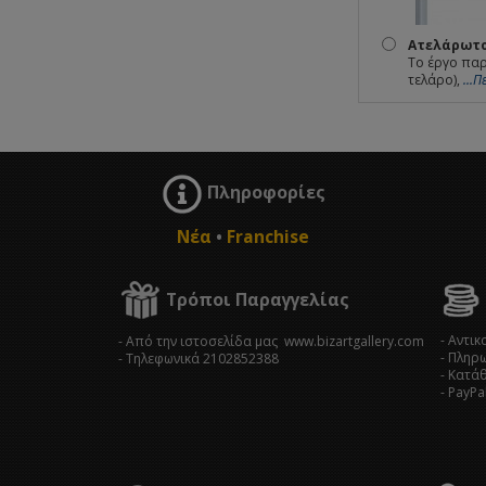
Ατελάρωτο
Το έργο παρ
τελάρο),
...
Πληροφορίες
Νέα
•
Franchise
Τρόποι Παραγγελίας
- Αντι
- Από την ιστοσελίδα μας www.bizartgallery.com
- Πληρ
- Tηλεφωνικά 2102852388
- Κατά
- PayPa