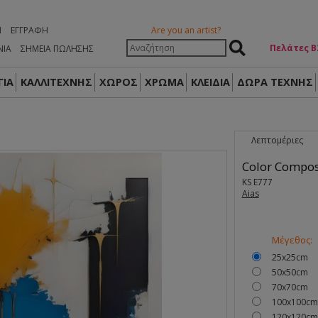
Η
ΕΓΓΡΑΦΉ
Are you an artist?
Πελάτες Β
ΝΙΑ
ΣΗΜΕΙΑ ΠΩΛΗΣΗΣ
ΙΑ
ΚΑΛΛΙΤΕΧΝΗΣ
ΧΩΡΟΣ
ΧΡΩΜΑ
ΚΛΕΙΔΙΑ
ΔΏΡΑ ΤΈΧΝΗΣ
Λεπτομέριες
Color Composi
KS E777
Aias
Μέγεθος:
25x25cm
50x50cm
70x70cm
100x100cm
120x120cm