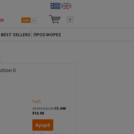
0
2Β
cm
in
BEST SELLERS
ΠΡΟΣΦΟΡΕΣ
tion II
Τιμή:
15.44€
19.31€ $21.24
$16.98
Αγορά