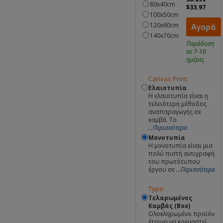
80x40cm
$33.97
100x50cm
120x60cm
Αγορά
140x70cm
Παράδοση
σε 7-10
ημέρες
Canvas Print:
Ελαιοτυπία
Η ελαιοτυπία είναι η
τελειότερη μέθοδος
αναπαραγωγής σε
καμβά. Το
...Περισσότερα
Μονοτυπία
Η μονοτυπία είναι μια
πολύ πιστή αντιγραφή
του πρωτότυπου
έργου σε
...Περισσότερα
Type:
Τελαρωμένος
Καμβάς (Box)
Ολοκληρωμένο προϊόν
έτοιμο να κρεμαστεί