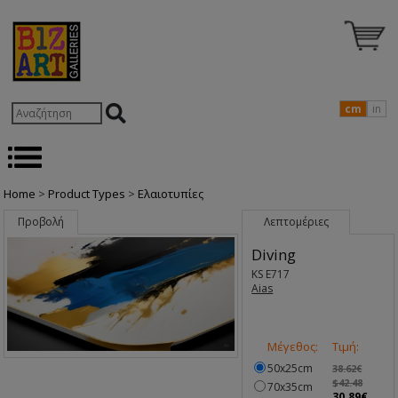
cm
in
Home
>
Product Types
>
Ελαιοτυπίες
Προβολή
Λεπτομέριες
Diving
KS E717
Aias
Μέγεθος:
Τιμή:
50x25cm
38.62€
$42.48
70x35cm
30.89€