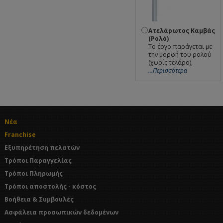
Ατελάρωτος Καμβάς
(Ρολό)
Το έργο παράγεται με
την μορφή του ρολού
(χωρίς τελάρο),
...Περισσότερα
Νέα
Franchise
Εξυπηρέτηση πελατών
Τρόποι Παραγγελίας
Τρόποι Πληρωμής
Τρόποι αποστολής - κόστος
Βοήθεια & Συμβουλές
Ασφάλεια προσωπικών δεδομένων