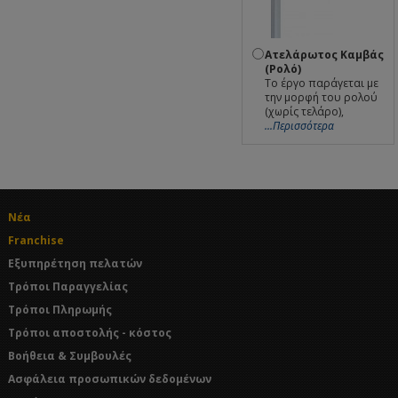
Ατελάρωτος Καμβάς
(Ρολό)
Το έργο παράγεται με
την μορφή του ρολού
(χωρίς τελάρο),
...Περισσότερα
Νέα
Franchise
Εξυπηρέτηση πελατών
Τρόποι Παραγγελίας
Τρόποι Πληρωμής
Τρόποι αποστολής - κόστος
Βοήθεια & Συμβουλές
Ασφάλεια προσωπικών δεδομένων