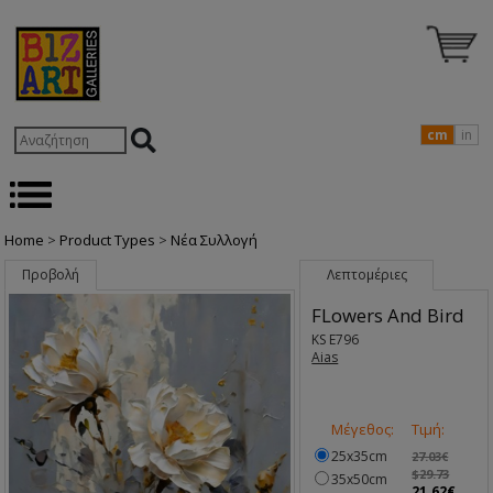
cm
in
Home
>
Product Types
>
Nέα Συλλογή
Προβολή
Λεπτομέριες
FLowers And Bird
KS E796
Aias
Μέγεθος:
Τιμή:
25x35cm
27.03€
$29.73
35x50cm
21.62€