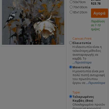
50x70cm
$23.78
70x100cm
85x120cm
Αγορά
Παράδοση
σε 7-10
ημέρες
Canvas Print:
Ελαιοτυπία
Η ελαιοτυπία είναι η
τελειότερη μέθοδος
αναπαραγωγής σε
καμβά. Το
...Περισσότερα
Μονοτυπία
Η μονοτυπία είναι μια
πολύ πιστή αντιγραφή
του πρωτότυπου
έργου σε
...Περισσότερα
Type:
Τελαρωμένος
Καμβάς (Box)
Ολοκληρωμένο προϊόν
έτοιμο να κρεμαστεί