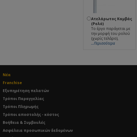
Ατελάρωτος Καμβάς
(Ρολό)
Το έργο παράγεται με
την μορφή του ρολού
(χωρίς τελάρο),
...Περισσότερα
Νέα
Franchise
Εξυπηρέτηση πελατών
Τρόποι Παραγγελίας
Τρόποι Πληρωμής
Τρόποι αποστολής - κόστος
Βοήθεια & Συμβουλές
Ασφάλεια προσωπικών δεδομένων