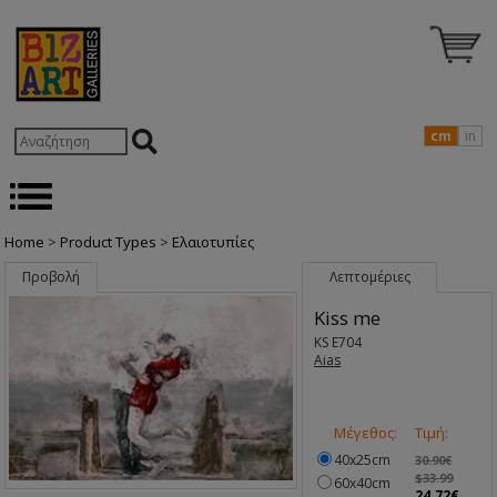
cm
in
Home
>
Product Types
>
Ελαιοτυπίες
Προβολή
Λεπτομέριες
Kiss me
KS E704
Aias
Μέγεθος:
Τιμή:
40x25cm
30.90€
$33.99
60x40cm
24.72€