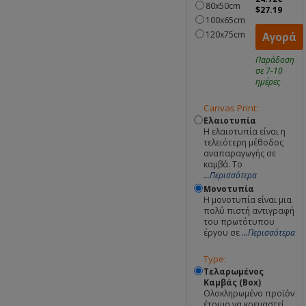
80x50cm
$27.19
100x65cm
120x75cm
Αγορά
Παράδοση
σε 7-10
ημέρες
Canvas Print:
Ελαιοτυπία
Η ελαιοτυπία είναι η
τελειότερη μέθοδος
αναπαραγωγής σε
καμβά. Το
...Περισσότερα
Μονοτυπία
Η μονοτυπία είναι μια
πολύ πιστή αντιγραφή
του πρωτότυπου
έργου σε
...Περισσότερα
Type:
Τελαρωμένος
Καμβάς (Box)
Ολοκληρωμένο προϊόν
έτοιμο να κρεμαστεί