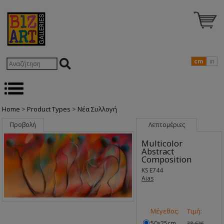
cm
in
Home
>
Product Types
>
Nέα Συλλογή
Προβολή
Λεπτομέριες
Multicolor
Abstract
Composition
KS E744
Aias
Μέγεθος:
Τιμή:
50x25cm
38.62€