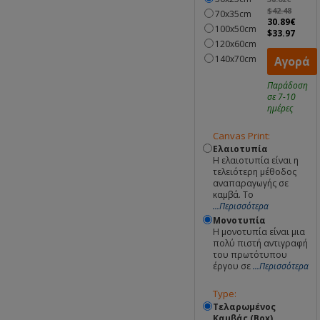
$42.48
70x35cm
30.89€
100x50cm
$33.97
120x60cm
140x70cm
Αγορά
Παράδοση
σε 7-10
ημέρες
Canvas Print:
Ελαιοτυπία
Η ελαιοτυπία είναι η
τελειότερη μέθοδος
αναπαραγωγής σε
καμβά. Το
...Περισσότερα
Μονοτυπία
Η μονοτυπία είναι μια
πολύ πιστή αντιγραφή
του πρωτότυπου
έργου σε
...Περισσότερα
Type:
Τελαρωμένος
Καμβάς (Box)