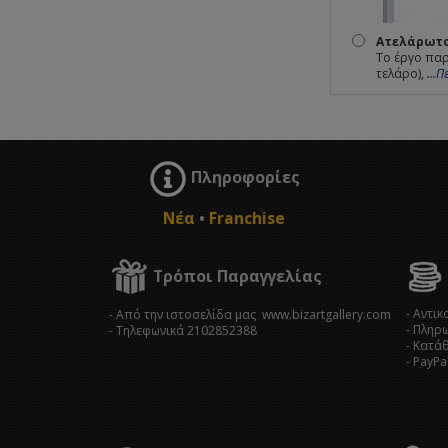
Ατελάρωτο
Το έργο παρ
τελάρο),
...
Πληροφορίες
Νέα
•
Franchise
Τρόποι Παραγγελίας
- Αντι
- Από την ιστοσελίδα μας www.bizartgallery.com
- Πληρ
- Tηλεφωνικά 2102852388
- Κατά
- PayPa