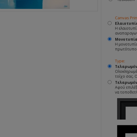
Canvas Prin
Ελαιοτυπί
Η ελαιοτυπί
αναπαραγωγ
Μονοτυπί
Η μονοτυπία
πρωτότυπο
Type:
Τελαρωμέν
Ολοκληρωμέν
τοίχο σας. 
Τελαρωμένο
Αφού επιλέξ
να τοποθετ