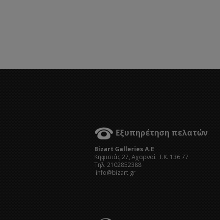
Εξυπηρέτηση πελατών
Bizart Galleries A.E
Kηφισιάς 27, Αχαρναί Τ.Κ. 136 77
Τηλ. 2102852388
info@bizart.gr