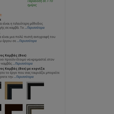
Παράδοση σε 7-10
ημέρες
t:
α
α είναι η τελειότερη μέθοδος
ής σε καμβά. Το
...Περισσότερα
α
 είναι μια πολύ πιστή αντιγραφή του
υ έργου σε
...Περισσότερα
ος Καμβάς (Box)
ο προϊόν έτοιμο να κρεμαστεί στον
Ο καμβάς
...Περισσότερα
ς Καμβάς (Box) με κορνίζα
ετε το έργο που σας ταιριάζει μπορείτε
ήσετε την
...Περισσότερα