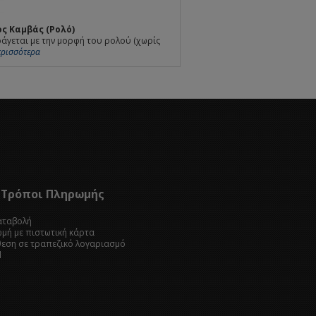
ς Καμβάς (Ρολό)
άγεται με την μορφή του ρολού (χωρίς
Περισσότερα
Τρόποι Πληρωμής
καταβολή
ωμή με πιστωτική κάρτα
θεση σε τραπεζικό λογαριασμό
l