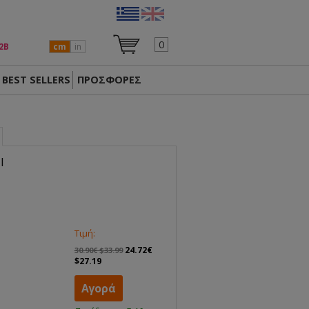
0
2Β
cm
in
BEST SELLERS
ΠΡΟΣΦΟΡΕΣ
I
Τιμή:
24.72€
30.90€ $33.99
$27.19
Αγορά