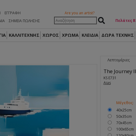
Η
ΕΓΓΡΑΦΉ
Are you an artist?
Πελάτες Β
ΝΙΑ
ΣΗΜΕΙΑ ΠΩΛΗΣΗΣ
ΙΑ
ΚΑΛΛΙΤΕΧΝΗΣ
ΧΩΡΟΣ
ΧΡΩΜΑ
ΚΛΕΙΔΙΑ
ΔΏΡΑ ΤΈΧΝΗΣ
Λεπτομέριες
The Journey II
KS E731
Aias
Μέγεθος:
40x25cm
50x35cm
70x45cm
100x65cm
120x80cm