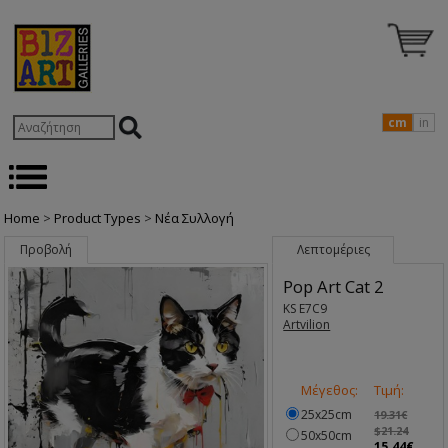
cm
in
Home
>
Product Types
>
Nέα Συλλογή
Προβολή
Λεπτομέριες
Pop Art Cat 2
KS E7C9
Artvilion
Μέγεθος:
Τιμή:
25x25cm
19.31€
$21.24
50x50cm
15.44€