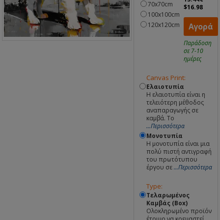
70x70cm
$16.98
100x100cm
120x120cm
Αγορά
Παράδοση
σε 7-10
ημέρες
Canvas Print:
Ελαιοτυπία
Η ελαιοτυπία είναι η
τελειότερη μέθοδος
αναπαραγωγής σε
καμβά. Το
...Περισσότερα
Μονοτυπία
Η μονοτυπία είναι μια
πολύ πιστή αντιγραφή
του πρωτότυπου
έργου σε
...Περισσότερα
Type:
Τελαρωμένος
Καμβάς (Box)
Ολοκληρωμένο προϊόν
έτοιμο να κρεμαστεί