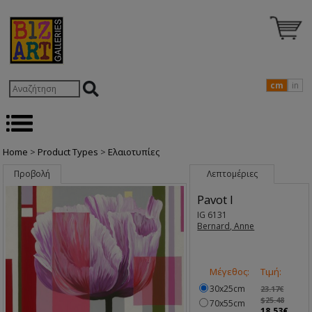
cm
in
Home
>
Product Types
>
Ελαιοτυπίες
Προβολή
Λεπτομέριες
Pavot I
IG 6131
Bernard, Anne
Μέγεθος:
Τιμή:
30x25cm
23.17€
$25.48
70x55cm
18.53€