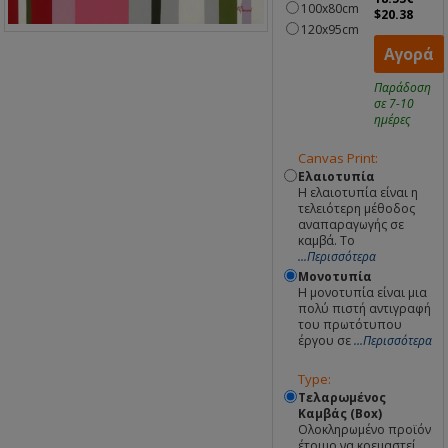
100x80cm
$20.38
120x95cm
Αγορά
Παράδοση
σε 7-10
ημέρες
Canvas Print:
Ελαιοτυπία
Η ελαιοτυπία είναι η
τελειότερη μέθοδος
αναπαραγωγής σε
καμβά. Το
...Περισσότερα
Μονοτυπία
Η μονοτυπία είναι μια
πολύ πιστή αντιγραφή
του πρωτότυπου
έργου σε
...Περισσότερα
Type:
Τελαρωμένος
Καμβάς (Box)
Ολοκληρωμένο προϊόν
έτοιμο να κρεμαστεί