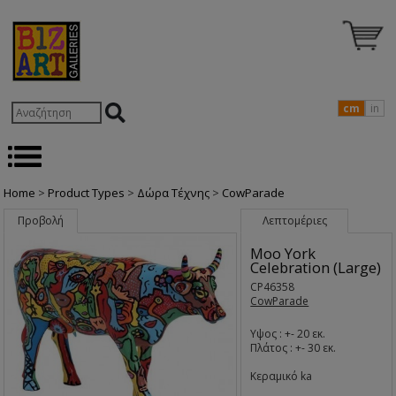
cm
in
Home
>
Product Types
>
Δώρα Τέχνης
>
CowParade
Προβολή
Λεπτομέριες
Moo York
Celebration (Large)
CP46358
CowParade
Υψος : +- 20 εκ.
Πλάτος : +- 30 εκ.
Κεραμικό ka