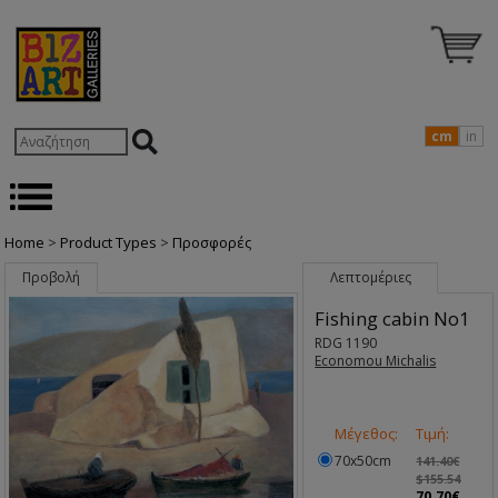
cm
in
Home
>
Product Types
>
Προσφορές
Προβολή
Λεπτομέριες
Fishing cabin No1
RDG 1190
Economou Michalis
Μέγεθος:
Τιμή:
70x50cm
141.40€
$155.54
70.70€