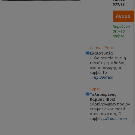
$77.77
Αγορά
Παράδοση
σε 7-10
ημέρες
Canvas Print:
Ελαιοτυπία
Η ελαιοτυπία είναι η
τελειότερη μέθοδος
αναπαραγωγής σε
καμβά. Το
...Περισσότερα
Type:
Τελαρωμένος
Καμβάς (Box)
Ολοκληρωμένο προϊόν
έτοιμο να κρεμαστεί
στον τοίχο σας. Ο
καμβάς
...Περισσότερα