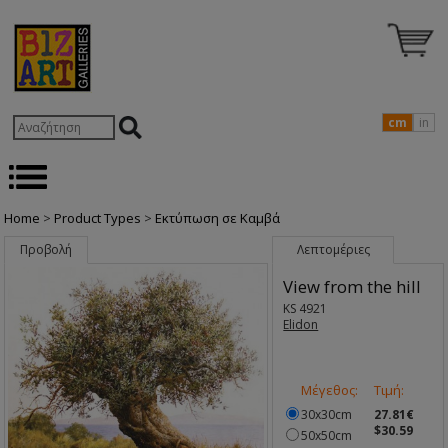
cm
in
Home
>
Product Types
>
Εκτύπωση σε Καμβά
Προβολή
Λεπτομέριες
View from the hill
KS 4921
Elidon
Μέγεθος:
Τιμή:
30x30cm
27.81€
$30.59
50x50cm