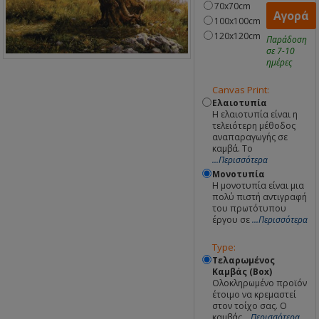
70x70cm
Αγορά
100x100cm
120x120cm
Παράδοση
σε 7-10
ημέρες
Canvas Print:
Ελαιοτυπία
Η ελαιοτυπία είναι η
τελειότερη μέθοδος
αναπαραγωγής σε
καμβά. Το
...Περισσότερα
Μονοτυπία
Η μονοτυπία είναι μια
πολύ πιστή αντιγραφή
του πρωτότυπου
έργου σε
...Περισσότερα
Type:
Τελαρωμένος
Καμβάς (Box)
Ολοκληρωμένο προϊόν
έτοιμο να κρεμαστεί
στον τοίχο σας. Ο
καμβάς
...Περισσότερα