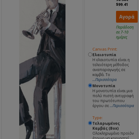
$99.41
Αγορά
Παράδοση
σε 7-10
ημέρες
Canvas Print:
Ελαιοτυπία
Η ελαιοτυπία είναι η
τελειότερη μέθοδος
αναπαραγωγής σε
καμβά. Το
...Περισσότερα
Μονοτυπία
Η μονοτυπία είναι μια
πολύ πιστή αντιγραφή
του πρωτότυπου
έργου σε
...Περισσότερα
Type:
Τελαρωμένος
Καμβάς (Box)
Ολοκληρωμένο προϊόν
έτοιμο να κρεμαστεί