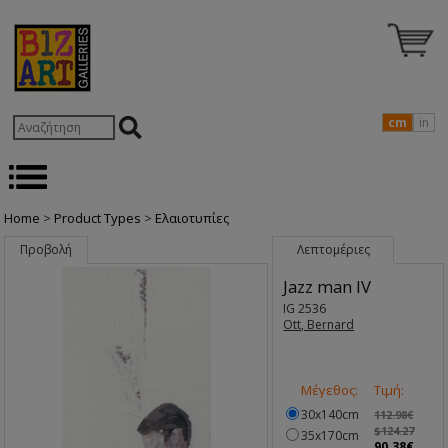
cm
in
Home
>
Product Types
>
Ελαιοτυπίες
Προβολή
Λεπτομέριες
Jazz man IV
IG 2536
Ott, Bernard
Μέγεθος:
Τιμή:
30x140cm
112.98€
$124.27
35x170cm
90.38€