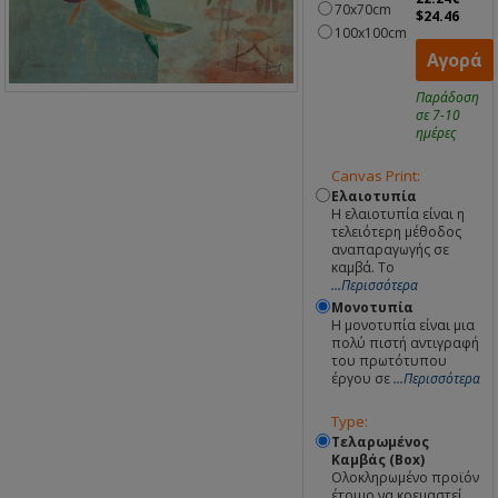
70x70cm
$24.46
100x100cm
Αγορά
Παράδοση
σε 7-10
ημέρες
Canvas Print:
Ελαιοτυπία
Η ελαιοτυπία είναι η
τελειότερη μέθοδος
αναπαραγωγής σε
καμβά. Το
...Περισσότερα
Μονοτυπία
Η μονοτυπία είναι μια
πολύ πιστή αντιγραφή
του πρωτότυπου
έργου σε
...Περισσότερα
Type:
Τελαρωμένος
Καμβάς (Box)
Ολοκληρωμένο προϊόν
έτοιμο να κρεμαστεί