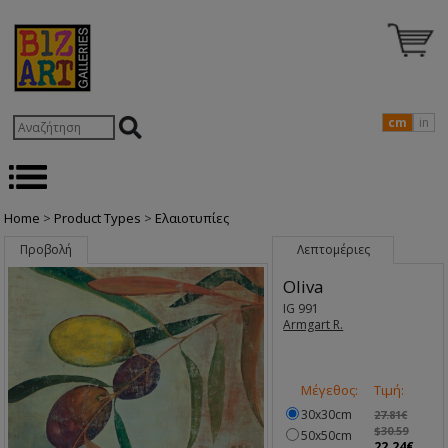
cm
in
Home
>
Product Types
>
Ελαιοτυπίες
Προβολή
Λεπτομέριες
Oliva
IG 991
Armgart R.
Μέγεθος:
Τιμή:
30x30cm
27.81€
$30.59
50x50cm
22.24€