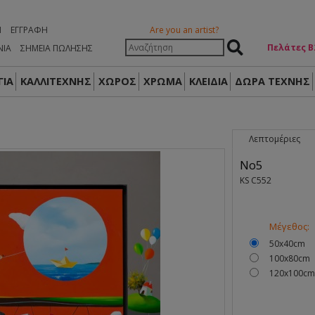
Η
ΕΓΓΡΑΦΉ
Are you an artist?
Πελάτες Β
ΝΙΑ
ΣΗΜΕΙΑ ΠΩΛΗΣΗΣ
ΙΑ
ΚΑΛΛΙΤΕΧΝΗΣ
ΧΩΡΟΣ
ΧΡΩΜΑ
ΚΛΕΙΔΙΑ
ΔΏΡΑ ΤΈΧΝΗΣ
Λεπτομέριες
No5
KS C552
Μέγεθος:
50x40cm
100x80cm
120x100cm