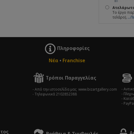
Ατελάρωτο
Το έργο παρ
τελάρο),
...
Πληροφορίες
Νέα
•
Franchise
Τρόποι Παραγγελίας
- Αντι
- Από την ιστοσελίδα μας www.bizartgallery.com
- Πληρ
- Tηλεφωνικά 2102852388
- Κατά
- PayPa
στος
Α
Βοήθεια & Συμβουλές