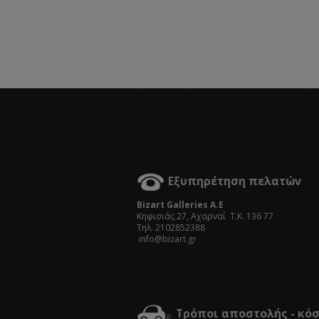
Εξυπηρέτηση πελατών
Bizart Galleries A.E
Kηφισιάς 27, Αχαρναί Τ.Κ. 136 77
Τηλ. 2102852388
info@bizart.gr
Τρόποι αποστολής - κό