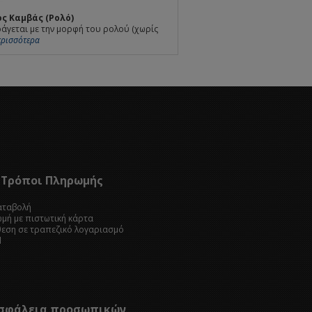
ς Καμβάς (Ρολό)
άγεται με την μορφή του ρολού (χωρίς
Περισσότερα
Τρόποι Πληρωμής
καταβολή
ωμή με πιστωτική κάρτα
θεση σε τραπεζικό λογαριασμό
l
σφάλεια προσωπικών