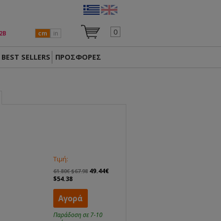
0
2Β
cm
in
BEST SELLERS
ΠΡΟΣΦΟΡΕΣ
Τιμή:
49.44€
61.80€ $67.98
$54.38
Αγορά
Παράδοση σε 7-10