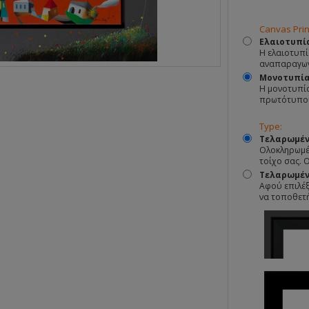
Canvas Prin
Ελαιοτυπί
Η ελαιοτυπί
αναπαραγωγ
Μονοτυπί
Η μονοτυπία
πρωτότυπο
Type:
Τελαρωμέν
Ολοκληρωμέν
τοίχο σας. 
Τελαρωμένο
Αφού επιλέξ
να τοποθετ