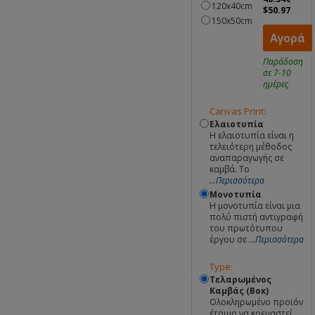
120x40cm
$50.97
150x50cm
Αγορά
Παράδοση
σε 7-10
ημέρες
Canvas Print:
Ελαιοτυπία
Η ελαιοτυπία είναι η
τελειότερη μέθοδος
αναπαραγωγής σε
καμβά. Το
...Περισσότερα
Μονοτυπία
Η μονοτυπία είναι μια
πολύ πιστή αντιγραφή
του πρωτότυπου
έργου σε
...Περισσότερα
Type:
Τελαρωμένος
Καμβάς (Box)
Ολοκληρωμένο προϊόν
έτοιμο να κρεμαστεί