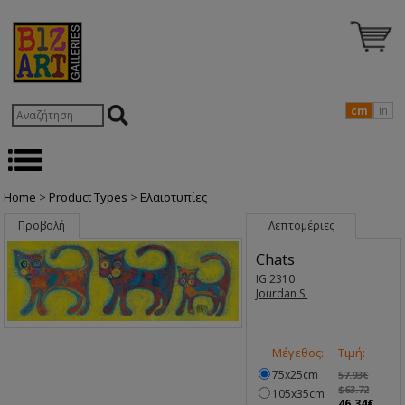
cm
in
Home
>
Product Types
>
Ελαιοτυπίες
Προβολή
Λεπτομέριες
Chats
IG 2310
Jourdan S.
Μέγεθος:
Τιμή:
75x25cm
57.93€
$63.72
105x35cm
46.34€