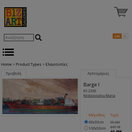
cm
in
Home
>
Product Types
>
Ελαιοτυπίες
Προβολή
Λεπτομέριες
Barge I
KS 2365
Ktistopoulou Maria
Μέγεθος:
Τιμή:
60x30cm
55.62€
$61.18
100x50cm
44.49€