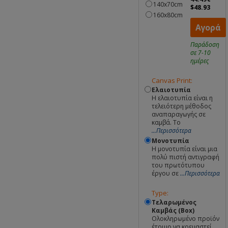
140x70cm
$48.93
160x80cm
Αγορά
Παράδοση
σε 7-10
ημέρες
Canvas Print:
Ελαιοτυπία
Η ελαιοτυπία είναι η
τελειότερη μέθοδος
αναπαραγωγής σε
καμβά. Το
...Περισσότερα
Μονοτυπία
Η μονοτυπία είναι μια
πολύ πιστή αντιγραφή
του πρωτότυπου
έργου σε
...Περισσότερα
Type:
Τελαρωμένος
Καμβάς (Box)
Ολοκληρωμένο προϊόν
έτοιμο να κρεμαστεί