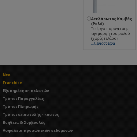
Ατελάρωτος Καμβάς
(Ρολό)
Το έργο παράγεται με
την μορφή του ρολού
(χωρίς τελάρο),
...Περισσότερα
Νέα
Franchise
Εξυπηρέτηση πελατών
Τρόποι Παραγγελίας
Τρόποι Πληρωμής
Τρόποι αποστολής - κόστος
Βοήθεια & Συμβουλές
Ασφάλεια προσωπικών δεδομένων