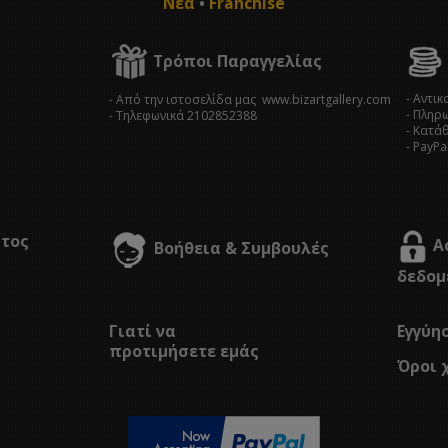
Νέα
•
Franchise
Τρόποι Παραγγελίας
- Αντι
- Από την ιστοσελίδα μας www.bizartgallery.com
- Πληρ
- Tηλεφωνικά 2102852388
- Κατά
- PayPa
στος
Α
Βοήθεια & Συμβουλές
δεδομ
Γιατί να
Εγγύη
προτιμήσετε εμάς
Όροι 