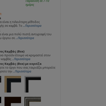
Παράδοση σε 7-10
ημέρες
t:
α
α είναι η τελειότερη μέθοδος
ής σε καμβά. Το
...Περισσότερα
α
 είναι μια πολύ πιστή αντιγραφή του
υ έργου σε
...Περισσότερα
ος Καμβάς (Box)
ο προϊόν έτοιμο να κρεμαστεί στον
Ο καμβάς
...Περισσότερα
ς Καμβάς (Box) με κορνίζα
ετε το έργο που σας ταιριάζει μπορείτε
ήσετε την
...Περισσότερα