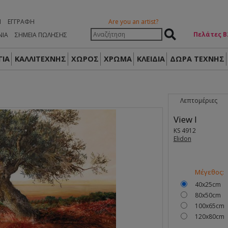
Η
ΕΓΓΡΑΦΉ
Are you an artist?
Πελάτες Β
ΝΙΑ
ΣΗΜΕΙΑ ΠΩΛΗΣΗΣ
ΙΑ
ΚΑΛΛΙΤΕΧΝΗΣ
ΧΩΡΟΣ
ΧΡΩΜΑ
ΚΛΕΙΔΙΑ
ΔΏΡΑ ΤΈΧΝΗΣ
Λεπτομέριες
View I
KS 4912
Elidon
Μέγεθος:
40x25cm
80x50cm
100x65cm
120x80cm