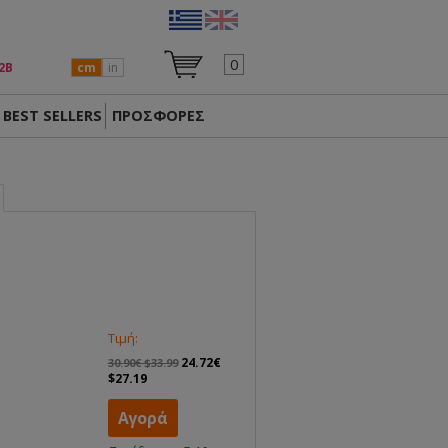
0
2Β
cm
in
BEST SELLERS
ΠΡΟΣΦΟΡΕΣ
Τιμή:
24.72€
30.90€ $33.99
$27.19
Αγορά