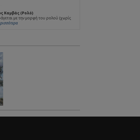
ς Καμβάς (Ρολό)
άγεται με την μορφή του ρολού (χωρίς
Περισσότερα