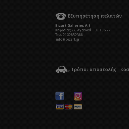
Εξυπηρέτηση πελατών
Bizart Galleries A.E
Kηφισιάς 27, Αχαρναί Τ.Κ. 136 77
Τηλ. 2102852388
info@bizart.gr
Τρόποι αποστολής - κό