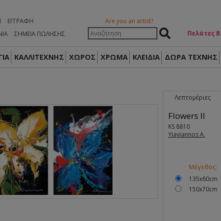
Η
ΕΓΓΡΑΦΉ
Are you an artist?
Πελάτες Β
ΝΙΑ
ΣΗΜΕΙΑ ΠΩΛΗΣΗΣ
ΙΑ
ΚΑΛΛΙΤΕΧΝΗΣ
ΧΩΡΟΣ
ΧΡΩΜΑ
ΚΛΕΙΔΙΑ
ΔΏΡΑ ΤΈΧΝΗΣ
Λεπτομέριες
Flowers II
KS 8810
Yiayiannos A.
Μέγεθος:
135x60cm
150x70cm