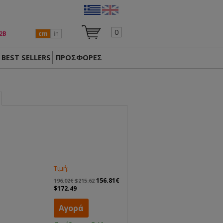
0
2Β
cm
in
BEST SELLERS
ΠΡΟΣΦΟΡΕΣ
Τιμή:
156.81€
196.02€ $215.62
$172.49
Αγορά