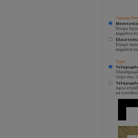
Canvas Prin
Moνοτυπία
Έτοιμο προϊ
κομμάτια έτ
Ελαιοτυπί
Έτοιμο προϊ
κομμάτια έτ
Type:
Τελαρωμέν
Ολοκληρωμέν
τοίχο σας. 
Τελαρωμένο
Αφού επιλέξ
να τοποθετ