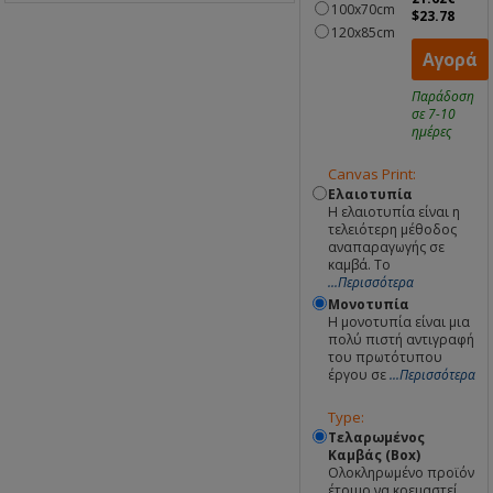
100x70cm
$23.78
120x85cm
Αγορά
Παράδοση
σε 7-10
ημέρες
Canvas Print:
Ελαιοτυπία
Η ελαιοτυπία είναι η
τελειότερη μέθοδος
αναπαραγωγής σε
καμβά. Το
...Περισσότερα
Μονοτυπία
Η μονοτυπία είναι μια
πολύ πιστή αντιγραφή
του πρωτότυπου
έργου σε
...Περισσότερα
Type:
Τελαρωμένος
Καμβάς (Box)
Ολοκληρωμένο προϊόν
έτοιμο να κρεμαστεί