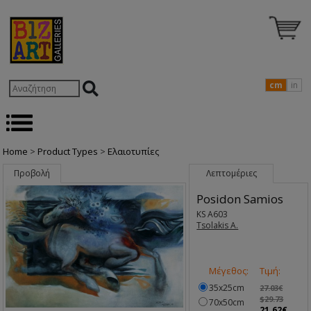
cm
in
Home
>
Product Types
>
Ελαιοτυπίες
Προβολή
Λεπτομέριες
Posidon Samios
KS A603
Tsolakis A.
Μέγεθος:
Τιμή:
35x25cm
27.03€
$29.73
70x50cm
21.62€