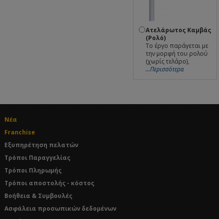
Ατελάρωτος Καμβάς
(Ρολό)
Το έργο παράγεται με
την μορφή του ρολού
(χωρίς τελάρο),
...Περισσότερα
Νέα
Franchise
Εξυπηρέτηση πελατών
Τρόποι Παραγγελίας
Τρόποι Πληρωμής
Τρόποι αποστολής - κόστος
Βοήθεια & Συμβουλές
Ασφάλεια προσωπικών δεδομένων