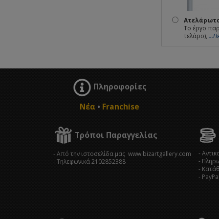
Ατελάρωτο
Το έργο παρ
τελάρο),
...
Πληροφορίες
Νέα
•
Franchise
Τρόποι Παραγγελίας
- Αντι
- Από την ιστοσελίδα μας www.bizartgallery.com
- Πληρ
- Tηλεφωνικά 2102852388
- Κατά
- PayPa