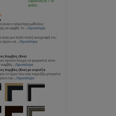
Παράδοση σε 7-10
ημέρες
t:
α
α είναι η τελειότερη μέθοδος
ής σε καμβά. Το
...Περισσότερα
α
 είναι μια πολύ πιστή αντιγραφή του
υ έργου σε
...Περισσότερα
ος Καμβάς (Box)
ο προϊόν έτοιμο να κρεμαστεί στον
Ο καμβάς
...Περισσότερα
ς Καμβάς (Box) με κορνίζα
ετε το έργο που σας ταιριάζει μπορείτε
ήσετε την
...Περισσότερα