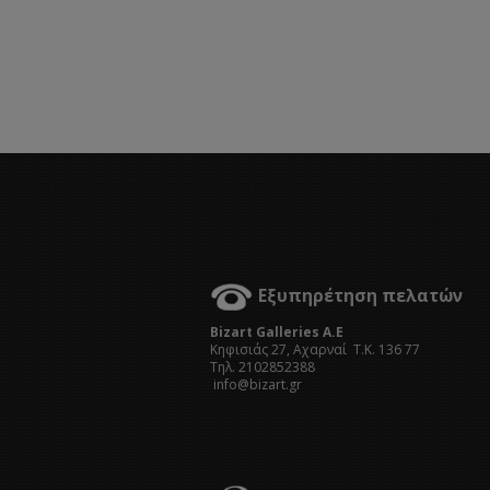
Εξυπηρέτηση πελατών
Bizart Galleries A.E
Kηφισιάς 27, Αχαρναί Τ.Κ. 136 77
Τηλ. 2102852388
info@bizart.gr