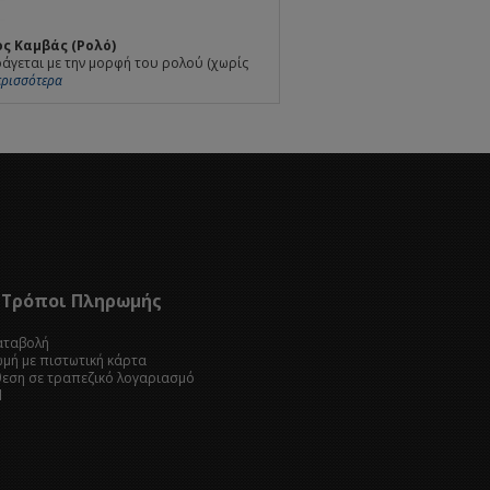
ς Καμβάς (Ρολό)
άγεται με την μορφή του ρολού (χωρίς
Περισσότερα
Τρόποι Πληρωμής
καταβολή
ωμή με πιστωτική κάρτα
θεση σε τραπεζικό λογαριασμό
l