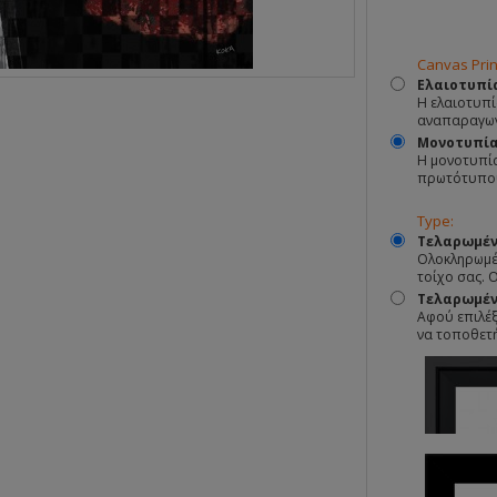
Canvas Prin
Ελαιοτυπί
Η ελαιοτυπί
αναπαραγωγ
Μονοτυπί
Η μονοτυπία
πρωτότυπο
Type:
Τελαρωμέν
Ολοκληρωμέν
τοίχο σας. 
Τελαρωμένο
Αφού επιλέξ
να τοποθετ