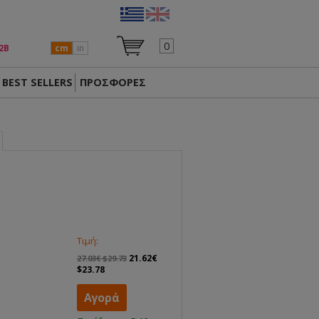
0
2Β
cm
in
BEST SELLERS
ΠΡΟΣΦΟΡΕΣ
Τιμή:
21.62€
27.03€ $29.73
$23.78
Αγορά