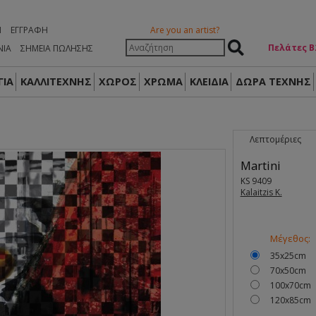
Η
ΕΓΓΡΑΦΉ
Are you an artist?
Πελάτες Β
ΝΙΑ
ΣΗΜΕΙΑ ΠΩΛΗΣΗΣ
ΙΑ
ΚΑΛΛΙΤΕΧΝΗΣ
ΧΩΡΟΣ
ΧΡΩΜΑ
ΚΛΕΙΔΙΑ
ΔΏΡΑ ΤΈΧΝΗΣ
Λεπτομέριες
Martini
KS 9409
Kalaitzis K.
Μέγεθος:
35x25cm
70x50cm
100x70cm
120x85cm