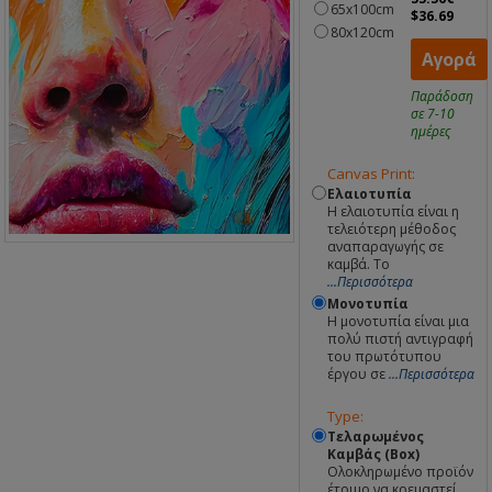
65x100cm
$36.69
80x120cm
Αγορά
Παράδοση
σε 7-10
ημέρες
Canvas Print:
Ελαιοτυπία
Η ελαιοτυπία είναι η
τελειότερη μέθοδος
αναπαραγωγής σε
καμβά. Το
...Περισσότερα
Μονοτυπία
Η μονοτυπία είναι μια
πολύ πιστή αντιγραφή
του πρωτότυπου
έργου σε
...Περισσότερα
Type:
Τελαρωμένος
Καμβάς (Box)
Ολοκληρωμένο προϊόν
έτοιμο να κρεμαστεί