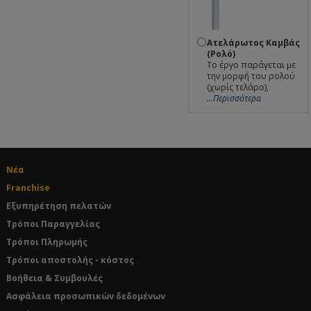
Ατελάρωτος Καμβάς
(Ρολό)
Το έργο παράγεται με
την μορφή του ρολού
(χωρίς τελάρο),
...Περισσότερα
Νέα
Franchise
Εξυπηρέτηση πελατών
Τρόποι Παραγγελίας
Τρόποι Πληρωμής
Τρόποι αποστολής - κόστος
Βοήθεια & Συμβουλές
Ασφάλεια προσωπικών δεδομένων