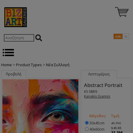
cm
in
Home
>
Product Types
>
Nέα Συλλογή
Προβολή
Λεπτομέριες
Abstract Portrait
KS 08R9
Kanakis Giannis
Μέγεθος:
Τιμή:
30x45cm
41.71€
$45.88
40x60cm
33.36€