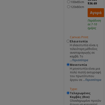
100x65cm
$36.69
120x80cm
Αγορά
Παράδοση
σε 7-10
ημέρες
Canvas Print:
Ελαιοτυπία
Η ελαιοτυπία είναι η
τελειότερη μέθοδος
αναπαραγωγής σε
καμβά. Το
...Περισσότερα
Μονοτυπία
Η μονοτυπία είναι μια
πολύ πιστή αντιγραφή
του πρωτότυπου
έργου σε
...Περισσότερα
Type:
Τελαρωμένος
Καμβάς (Box)
Ολοκληρωμένο προϊόν
έτοιμο να κρεμαστεί