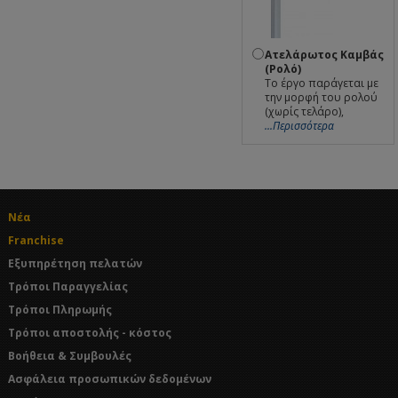
Ατελάρωτος Καμβάς
(Ρολό)
Το έργο παράγεται με
την μορφή του ρολού
(χωρίς τελάρο),
...Περισσότερα
Νέα
Franchise
Εξυπηρέτηση πελατών
Τρόποι Παραγγελίας
Τρόποι Πληρωμής
Τρόποι αποστολής - κόστος
Βοήθεια & Συμβουλές
Ασφάλεια προσωπικών δεδομένων