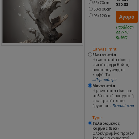
55x70cm
$20.38
80x100cm
95x120cm
Αγορά
Παράδοση
σε 7-10
ημέρες
Canvas Print:
Ελαιοτυπία
Η ελαιοτυπία είναι η
τελειότερη μέθοδος
αναπαραγωγής σε
καμβά. Το
...Περισσότερα
Μονοτυπία
Η μονοτυπία είναι μια
πολύ πιστή αντιγραφή
του πρωτότυπου
έργου σε
...Περισσότερα
Type:
Τελαρωμένος
Καμβάς (Box)
Ολοκληρωμένο προϊόν
έτοιμο να κρεμαστεί