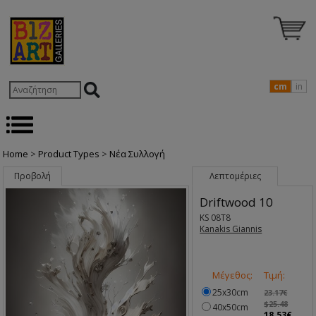
cm
in
Home
>
Product Types
>
Nέα Συλλογή
Προβολή
Λεπτομέριες
Driftwood 10
KS 08T8
Kanakis Giannis
Μέγεθος:
Τιμή:
25x30cm
23.17€
$25.48
40x50cm
18.53€