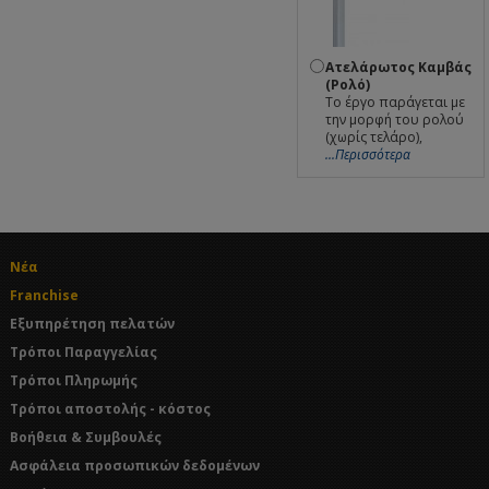
Ατελάρωτος Καμβάς
(Ρολό)
Το έργο παράγεται με
την μορφή του ρολού
(χωρίς τελάρο),
...Περισσότερα
Νέα
Franchise
Εξυπηρέτηση πελατών
Τρόποι Παραγγελίας
Τρόποι Πληρωμής
Τρόποι αποστολής - κόστος
Βοήθεια & Συμβουλές
Ασφάλεια προσωπικών δεδομένων