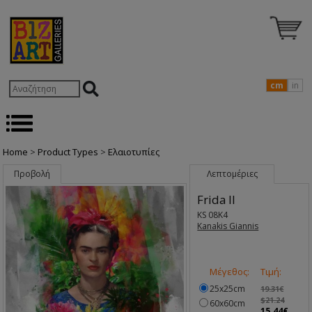
cm
in
Home
>
Product Types
>
Ελαιοτυπίες
Προβολή
Λεπτομέριες
Frida II
KS 08K4
Kanakis Giannis
Μέγεθος:
Τιμή:
25x25cm
19.31€
$21.24
60x60cm
15.44€