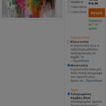
80x80cm
$16.98
100x100cm
120x120cm
Αγορά
Παράδοση
σε 7-10
ημέρες
Canvas Print:
Ελαιοτυπία
Η ελαιοτυπία είναι η
τελειότερη μέθοδος
αναπαραγωγής σε
καμβά. Το
...Περισσότερα
Μονοτυπία
Η μονοτυπία είναι μια
πολύ πιστή αντιγραφή
του πρωτότυπου
έργου σε
...Περισσότερα
Type:
Τελαρωμένος
Καμβάς (Box)
Ολοκληρωμένο προϊόν
έτοιμο να κρεμαστεί