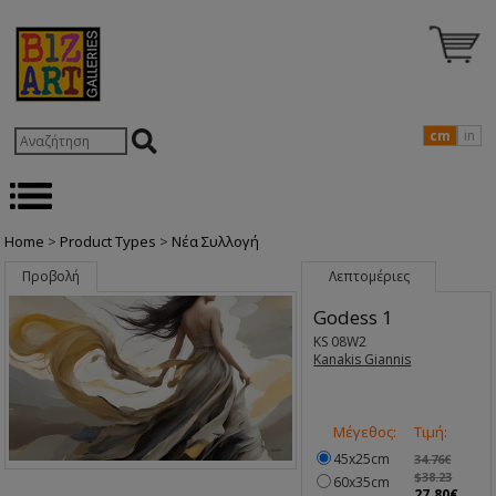
cm
in
Home
>
Product Types
>
Nέα Συλλογή
Προβολή
Λεπτομέριες
Godess 1
KS 08W2
Kanakis Giannis
Μέγεθος:
Τιμή:
45x25cm
34.76€
$38.23
60x35cm
27.80€