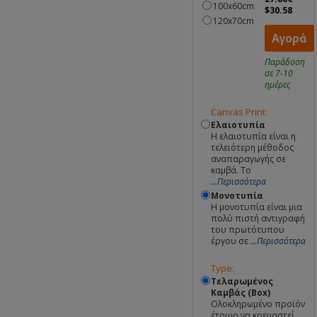
100x60cm
$30.58
120x70cm
Αγορά
Παράδοση
σε 7-10
ημέρες
Canvas Print:
Ελαιοτυπία
Η ελαιοτυπία είναι η
τελειότερη μέθοδος
αναπαραγωγής σε
καμβά. Το
...Περισσότερα
Μονοτυπία
Η μονοτυπία είναι μια
πολύ πιστή αντιγραφή
του πρωτότυπου
έργου σε
...Περισσότερα
Type:
Τελαρωμένος
Καμβάς (Box)
Ολοκληρωμένο προϊόν
έτοιμο να κρεμαστεί