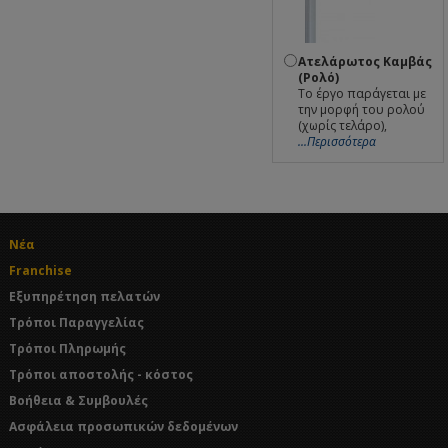
Ατελάρωτος Καμβάς
(Ρολό)
Το έργο παράγεται με
την μορφή του ρολού
(χωρίς τελάρο),
...Περισσότερα
Νέα
Franchise
Εξυπηρέτηση πελατών
Τρόποι Παραγγελίας
Τρόποι Πληρωμής
Τρόποι αποστολής - κόστος
Βοήθεια & Συμβουλές
Ασφάλεια προσωπικών δεδομένων