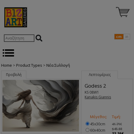
cm
in
Home
>
Product Types
>
Nέα Συλλογή
Προβολή
Λεπτομέριες
Godess 2
KS 08W1
Kanakis Giannis
Μέγεθος:
Τιμή:
45x30cm
41.71€
$45.88
60x40cm
33.36€