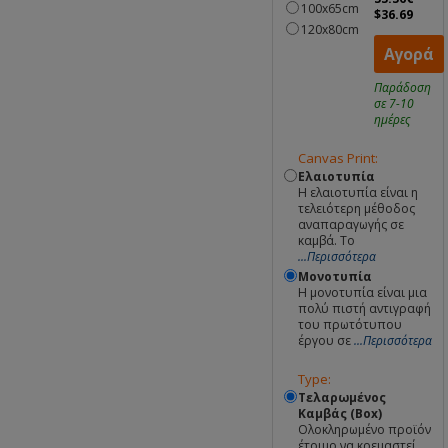
100x65cm
$36.69
120x80cm
Αγορά
Παράδοση
σε 7-10
ημέρες
Canvas Print:
Ελαιοτυπία
Η ελαιοτυπία είναι η
τελειότερη μέθοδος
αναπαραγωγής σε
καμβά. Το
...Περισσότερα
Μονοτυπία
Η μονοτυπία είναι μια
πολύ πιστή αντιγραφή
του πρωτότυπου
έργου σε
...Περισσότερα
Type:
Τελαρωμένος
Καμβάς (Box)
Ολοκληρωμένο προϊόν
έτοιμο να κρεμαστεί