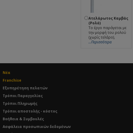
Ατελάρωτος Καμβάς
(Ρολό)
Το έργο παράγεται με
την μορφή του ρολού
(χωρίς τελάρο),
...Περισσότερα
Νέα
Franchise
Εξυπηρέτηση πελατών
Τρόποι Παραγγελίας
Τρόποι Πληρωμής
Τρόποι αποστολής - κόστος
Βοήθεια & Συμβουλές
Ασφάλεια προσωπικών δεδομένων