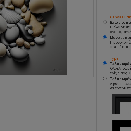
Canvas Prin
Ελαιοτυπί
Η ελαιοτυπί
αναπαραγωγ
Μονοτυπί
Η μονοτυπία
πρωτότυπο
Type:
Τελαρωμέν
Ολοκληρωμέν
τοίχο σας. 
Τελαρωμένο
Αφού επιλέξ
να τοποθετ