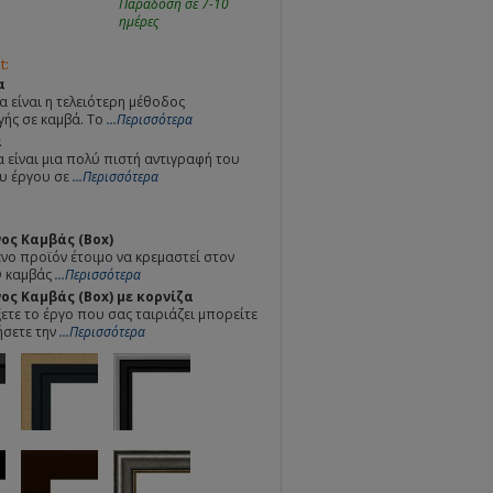
Παράδοση σε 7-10
ημέρες
t:
α
α είναι η τελειότερη μέθοδος
ής σε καμβά. Το
...Περισσότερα
α
 είναι μια πολύ πιστή αντιγραφή του
υ έργου σε
...Περισσότερα
ος Καμβάς (Box)
ο προϊόν έτοιμο να κρεμαστεί στον
Ο καμβάς
...Περισσότερα
ς Καμβάς (Box) με κορνίζα
ετε το έργο που σας ταιριάζει μπορείτε
ήσετε την
...Περισσότερα