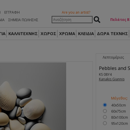
Η
ΕΓΓΡΑΦΉ
Are you an artist?
Πελάτες Β
ΝΙΑ
ΣΗΜΕΙΑ ΠΩΛΗΣΗΣ
ΙΑ
ΚΑΛΛΙΤΕΧΝΗΣ
ΧΩΡΟΣ
ΧΡΩΜΑ
ΚΛΕΙΔΙΑ
ΔΏΡΑ ΤΈΧΝΗΣ
Λεπτομέριες
Pebbles and S
KS 08Y4
Kanakis Giannis
Μέγεθος:
40x50cm
60x75cm
80x100cm
95x120cm