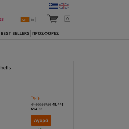
0
2Β
cm
in
BEST SELLERS
ΠΡΟΣΦΟΡΕΣ
hells
Τιμή:
49.44€
61.80€ $67.98
$54.38
Αγορά