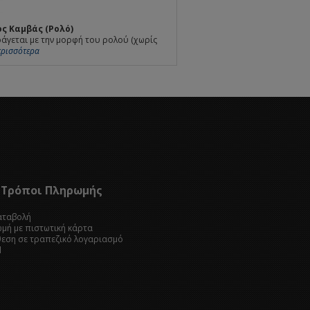
ς Καμβάς (Ρολό)
άγεται με την μορφή του ρολού (χωρίς
Περισσότερα
Τρόποι Πληρωμής
καταβολή
ωμή με πιστωτική κάρτα
θεση σε τραπεζικό λογαριασμό
l