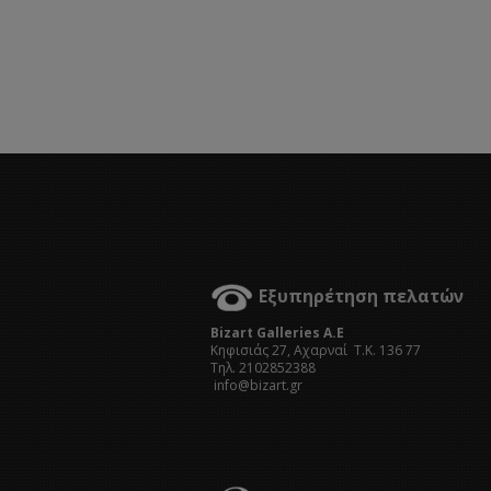
Εξυπηρέτηση πελατών
Bizart Galleries A.E
Kηφισιάς 27, Αχαρναί Τ.Κ. 136 77
Τηλ. 2102852388
info@bizart.gr