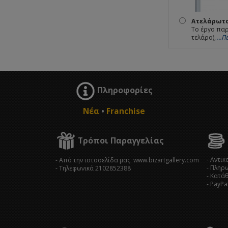
Ατελάρωτο
Το έργο παρ
τελάρο),
...
Πληροφορίες
Νέα
•
Franchise
Τρόποι Παραγγελίας
- Αντι
- Από την ιστοσελίδα μας www.bizartgallery.com
- Πληρ
- Tηλεφωνικά 2102852388
- Κατά
- PayPa