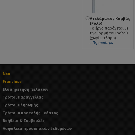
Ατελάρωτος Καμβάς
(Ρολό)
Το έργο παράγεται με
την μορφή του ρολού
(χωρίς τελάρο),
...Περισσότερα
Νέα
Franchise
Εξυπηρέτηση πελατών
Τρόποι Παραγγελίας
Τρόποι Πληρωμής
Τρόποι αποστολής - κόστος
Βοήθεια & Συμβουλές
Ασφάλεια προσωπικών δεδομένων