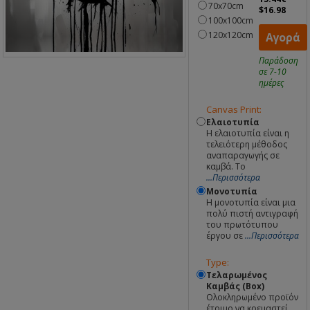
70x70cm
$16.98
100x100cm
120x120cm
Αγορά
Παράδοση
σε 7-10
ημέρες
Canvas Print:
Ελαιοτυπία
Η ελαιοτυπία είναι η
τελειότερη μέθοδος
αναπαραγωγής σε
καμβά. Το
...Περισσότερα
Μονοτυπία
Η μονοτυπία είναι μια
πολύ πιστή αντιγραφή
του πρωτότυπου
έργου σε
...Περισσότερα
Type:
Τελαρωμένος
Καμβάς (Box)
Ολοκληρωμένο προϊόν
έτοιμο να κρεμαστεί