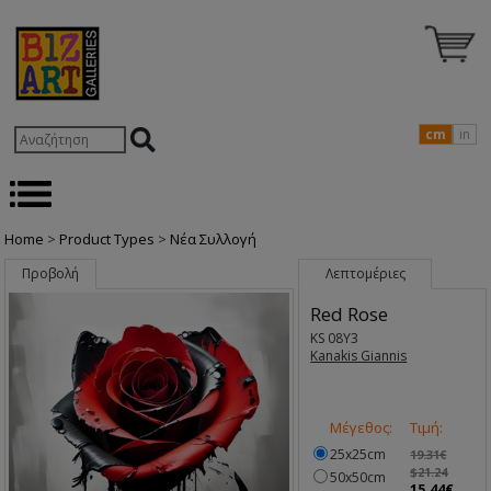
cm
in
Home
>
Product Types
>
Nέα Συλλογή
Προβολή
Λεπτομέριες
Red Rose
KS 08Y3
Kanakis Giannis
Μέγεθος:
Τιμή:
25x25cm
19.31€
$21.24
50x50cm
15.44€