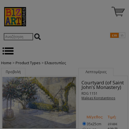
cm
in
Home
>
Product Types
>
Ελαιοτυπίες
Προβολή
Λεπτομέριες
Courtyard (of Saint
John's Monastery)
RDG 1151
Maleas Konstantinos
Μέγεθος:
Τιμή:
35x25cm
27.03€
$29.73