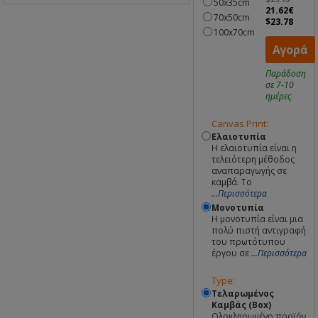
50x35cm
21.62€
70x50cm
$23.78
100x70cm
Αγορά
Παράδοση
σε 7-10
ημέρες
Canvas Print:
Ελαιοτυπία
Η ελαιοτυπία είναι η
τελειότερη μέθοδος
αναπαραγωγής σε
καμβά. Το
...Περισσότερα
Μονοτυπία
Η μονοτυπία είναι μια
πολύ πιστή αντιγραφή
του πρωτότυπου
έργου σε
...Περισσότερα
Type:
Τελαρωμένος
Καμβάς (Box)
Ολοκληρωμένο προϊόν