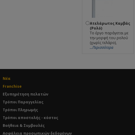
Ατελάρωτος Καμβάς
(Ρολό)
Το έργο παράγεται με
την μορφή του ρολού
(χωρίς τελάρο),
...Περισσότερα
Νέα
Franchise
Εξυπηρέτηση πελατών
Τρόποι Παραγγελίας
Τρόποι Πληρωμής
Τρόποι αποστολής - κόστος
Βοήθεια & Συμβουλές
Ασφάλεια προσωπικών δεδομένων