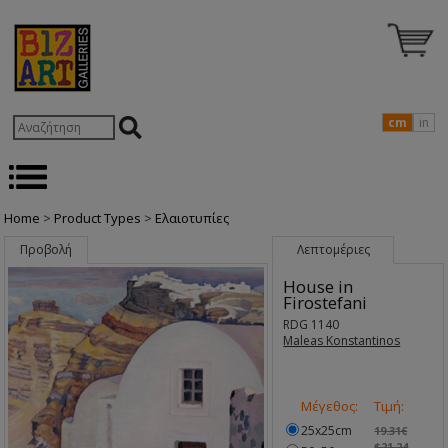
cm
in
Home
>
Product Types
>
Ελαιοτυπίες
Προβολή
Λεπτομέριες
House in
Firostefani
RDG 1140
Maleas Konstantinos
Μέγεθος:
Τιμή:
25x25cm
19.31€
$21.24