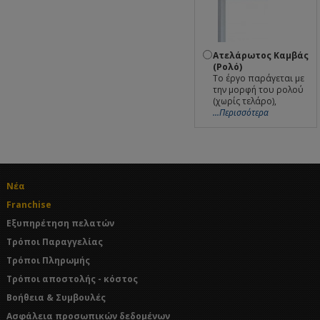
Ατελάρωτος Καμβάς
(Ρολό)
Το έργο παράγεται με
την μορφή του ρολού
(χωρίς τελάρο),
...Περισσότερα
Νέα
Franchise
Εξυπηρέτηση πελατών
Τρόποι Παραγγελίας
Τρόποι Πληρωμής
Τρόποι αποστολής - κόστος
Βοήθεια & Συμβουλές
Ασφάλεια προσωπικών δεδομένων