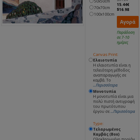
50x50cm
15.44€
70x70cm
$16.98
100x100cm
Αγορά
Παράδοση
σε 7-10
ημέρες
Canvas Print:
Ελαιοτυπία
Η ελαιοτυπία είναι η
τελειότερη μέθοδος
αναπαραγωγής σε
καμβά. Το
...Περισσότερα
Μονοτυπία
Η μονοτυπία είναι μια
πολύ πιστή αντιγραφή
του πρωτότυπου
έργου σε
...Περισσότερα
Type:
Τελαρωμένος
Καμβάς (Box)
Ολοκληρωμένο προϊόν