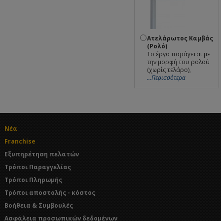
Ατελάρωτος Καμβάς
(Ρολό)
Το έργο παράγεται με
την μορφή του ρολού
(χωρίς τελάρο),
...Περισσότερα
Νέα
Franchise
Εξυπηρέτηση πελατών
Τρόποι Παραγγελίας
Τρόποι Πληρωμής
Τρόποι αποστολής - κόστος
Βοήθεια & Συμβουλές
Ασφάλεια προσωπικών δεδομένων