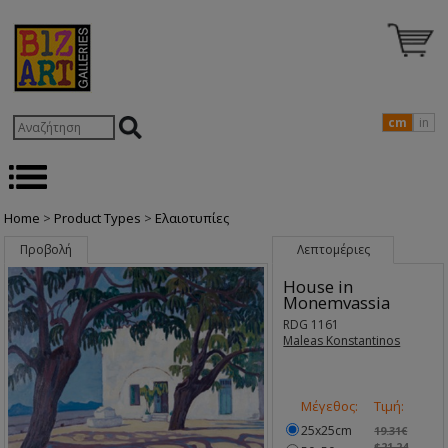
cm
in
Home
>
Product Types
>
Ελαιοτυπίες
Προβολή
Λεπτομέριες
House in
Monemvassia
RDG 1161
Maleas Konstantinos
Μέγεθος:
Τιμή:
25x25cm
19.31€
$21.24