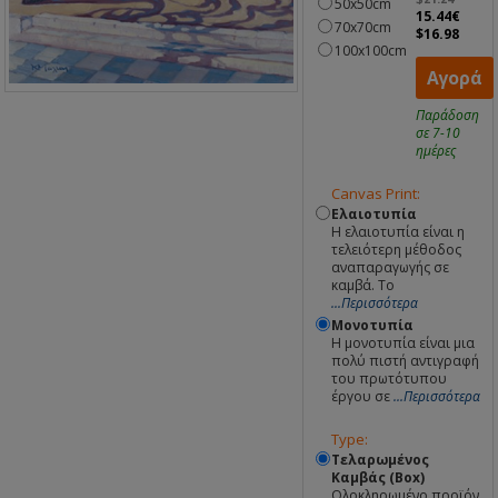
50x50cm
15.44€
70x70cm
$16.98
100x100cm
Αγορά
Παράδοση
σε 7-10
ημέρες
Canvas Print:
Ελαιοτυπία
Η ελαιοτυπία είναι η
τελειότερη μέθοδος
αναπαραγωγής σε
καμβά. Το
...Περισσότερα
Μονοτυπία
Η μονοτυπία είναι μια
πολύ πιστή αντιγραφή
του πρωτότυπου
έργου σε
...Περισσότερα
Type:
Τελαρωμένος
Καμβάς (Box)
Ολοκληρωμένο προϊόν