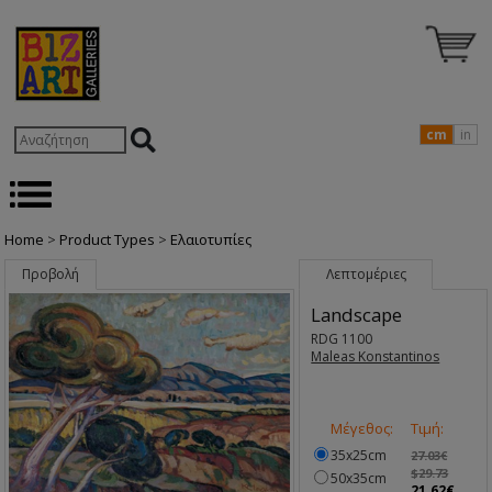
cm
in
Home
>
Product Types
>
Ελαιοτυπίες
Προβολή
Λεπτομέριες
Landscape
RDG 1100
Maleas Konstantinos
Μέγεθος:
Τιμή:
35x25cm
27.03€
$29.73
50x35cm
21.62€