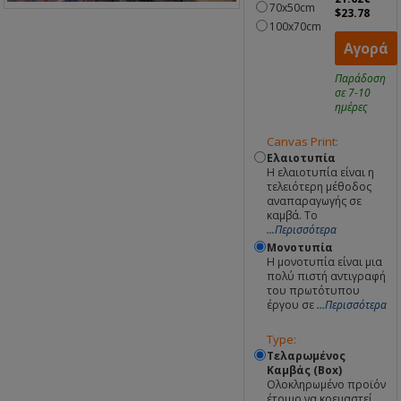
70x50cm
$23.78
100x70cm
Αγορά
Παράδοση
σε 7-10
ημέρες
Canvas Print:
Ελαιοτυπία
Η ελαιοτυπία είναι η
τελειότερη μέθοδος
αναπαραγωγής σε
καμβά. Το
...Περισσότερα
Μονοτυπία
Η μονοτυπία είναι μια
πολύ πιστή αντιγραφή
του πρωτότυπου
έργου σε
...Περισσότερα
Type:
Τελαρωμένος
Καμβάς (Box)
Ολοκληρωμένο προϊόν
έτοιμο να κρεμαστεί