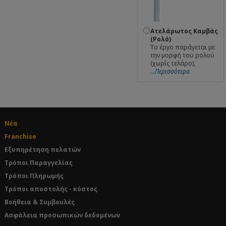
Ατελάρωτος Καμβάς
(Ρολό)
Το έργο παράγεται με
την μορφή του ρολού
(χωρίς τελάρο),
...Περισσότερα
Νέα
Franchise
Εξυπηρέτηση πελατών
Τρόποι Παραγγελίας
Τρόποι Πληρωμής
Τρόποι αποστολής - κόστος
Βοήθεια & Συμβουλές
Ασφάλεια προσωπικών δεδομένων